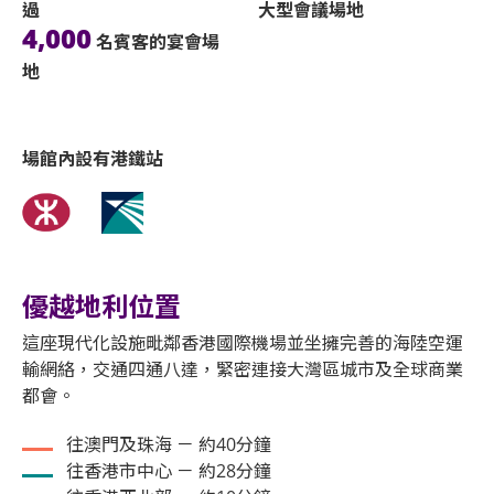
過
大型會議​場地
4,000
名賓客的宴會場
地
場館內設有港鐵站
優越地利位置
這座現代化設施毗鄰香港國際機場並坐擁完善的海陸空運
輸網絡，交通四通八達，緊密連接大灣區城市及全球商業
都會。
往澳門及珠海 － 約40分鐘
往香港市中心 － 約28分鐘