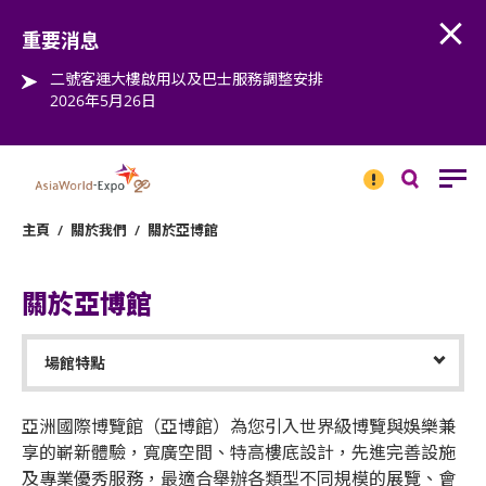
Open
Step into the world of EXPOtainment
重要消息
二號客運大樓啟用以及巴士服務調整安排
2026年5月26日
重要
消息
搜
尋
主頁
/
關於我們
/
關於亞博館
關於亞博館
亞洲國際博覽館（亞博館）為您引入世界級博覽與娛樂兼
享的嶄新體驗，寬廣空間、特高樓底設計，先進完善設施
及專業優秀服務，最適合舉辦各類型不同規模的展覽、會