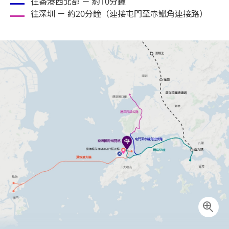
往香港西北部 － 約10分鐘
往深圳 － 約20分鐘（連接屯門至赤鱲角連接路）