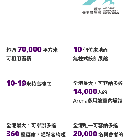
70,000
10
超過
平方米
個位處地面
可租用面積
無柱式設計展館
10-19
全港最大，可容納多達
米特高樓底
14,000
人的
Arena多用途室內場館
全港最大，可舉辦多達
全港唯一可容納多達
360
20,000
檯筵席，輕鬆容納超
名與會者的