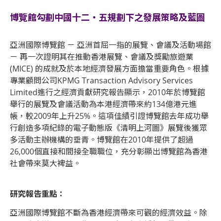
博覽館勾劃中國十二‧五規劃下之發展策略及藍圖
亞洲國際博覽館 － 亞洲首屈一指的展覽、會議及活動場館
－ 再一次證明其在推動香港展覽、會議及獎勵旅遊業
(MICE) 的成就及於本地經濟發展方面擔當重要角色。根據
專業顧問公司KPMG Transaction Advisory Services
Limited進行之經濟貢獻研究報告顯示，2010年於博覽館
舉行的展覽及會議活動為本港經濟帶來約134億港元進
帳，較2009年上升25%。這項佳績引證博覽館去年成功舉
行創造多項紀錄的電子動態版《清明上河圖》展覽後獲眾
多活動主辦機構的垂青。博覽館在2010年提供了超過
26,000個直接和間接全職職位，充分彰顯出博覽館為香港
社會帶來莫大裨益。
研究報告重點：
亞洲國際博覽館不斷為香港經濟帶來可觀的經濟效益。除