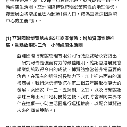
統連接香港、澳門及珠三角其他地區，發展成為一個一小
時經濟生活圈。亞洲國際博覽館穩踞策略性的地理優勢，
覆蓋層面將增加至區內超過1億人口，成為直達這個經濟
中心的主要門戶。
(1) 亞洲國際博覽館未來5年商業策略：增加資源宣傳推
廣，重點放眼珠三角一小時經濟生活圈
亞洲國際博覽館管理有限公司行政總裁哈永安指出：
「研究報告是強而有力的最佳證明，確認香港展覽會
議業能夠取得今日的成就，博覽館擔當著非常重要的
角色。在現有的穩健增長動力下，加上迎來面前的無
盡商機，我們深信博覽館在第二個五年將取得更大的
發展。乘國家『十二‧五規劃』之宜，以及博覽館獨
享珠三角出入口地利優勢之便，我們將會聯同業界夥
伴在這個一小時生活圈進行巡迴推廣，以配合博覽館
未來的商業策略。」