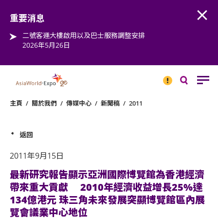
Open
Step into the world of EXPOtainment
重要消息
二號客運大樓啟用以及巴士服務調整安排
2026年5月26日
重要
消息
搜
尋
主頁
/
關於我們
/
傳媒中心
/
新聞稿
/
2011
返回
2011年9月15日
最新研究報告顯示亞洲國際博覽館為香港經濟
帶來重大貢獻 2010年經濟收益增長25%達
134億港元 珠三角未來發展突顯博覽館區內展
覽會議業中心地位