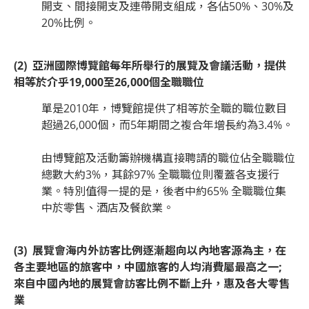
開支、間接開支及連帶開支組成，各佔50%、30%及
20%比例。
(2) 亞洲國際博覽館每年所舉行的展覽及會議活動，提供
相等於介乎19,000至26,000個全職職位
單是2010年，博覽館提供了相等於全職的職位數目
超過26,000個，而5年期間之複合年增長約為3.4%。
由博覽館及活動籌辦機構直接聘請的職位佔全職職位
總數大約3%，其餘97% 全職職位則覆蓋各支援行
業。特別值得一提的是，後者中約65% 全職職位集
中於零售、酒店及餐飲業。
(3) 展覽會海内外訪客比例逐漸趨向以內地客源為主，在
各主要地區的旅客中，中國旅客的人均消費屬最高之一;
來自中國內地的展覽會訪客比例不斷上升，惠及各大零售
業