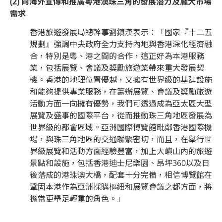
(2) 向海外宣傳和推廣粵港澳珠三角的發展潛力及龐大市場
需求
香港旅遊發展局總幹事劉鎮漢表示：「國家『十二五
規劃』強調中央政府全力支持內地與香港深化經濟融
合，特別是粵、港之間的合作，這正好為本港服務
業，包括展覽、會議及獎勵旅遊業帶來重大發展契
機。香港的地理位置優越，又擁有世界級的基建設施
和能夠提供專業服務，在籌辦展覽、會議及獎勵旅遊
活動方面一向擁有優勢，我們可透過成為亞太區大型
展覽及盛事的國際平台，從而推動珠三角地區發展為
世界級的都會區域。亞洲國際博覽館毗鄰香港國際機
場，與珠三角地區的交通聯繫密切，而且，在舉行世
界級展覽和活動方面經驗豐富，加上大嶼山內的旅遊
景點和設施，包括香港迪士尼樂園、昂坪360以及日
後落成的港珠澳大橋，配套十分完備，相信博覽館在
鞏固本港作為亞洲採購樞紐和展覽會議之都方面，將
擔當更舉足輕重的角色。」