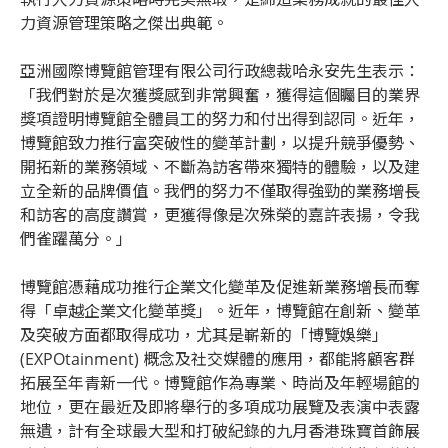
力資源管理策略之傑出典範。
亞洲國際博覽館管理有限公司行政總裁哈永安先生表示：
「我們對於是次獲獎感到非常興奮，獲得這個矚目的業界
獎項證明博覽館全體員工的努力和付出得到認同。近年，
博覽館致力推行富突破性的變革計劃，以提升競爭優勢、
開拓新的業務領域、不斷為訪客帶來獨特的體驗，以及建
立全新的品牌價值。我們的努力不僅取得強勁的業務增長
和訪客的高度讚賞，更獲得像是次殊榮的嘉許表揚，令我
們雀躍萬分。」
博覽館憑藉成功推行企業文化變革及促進新業務增長而奪
得「卓越企業文化變革獎」。近年，博覽館在創新、變革
及突破方面都取得成功，尤其是嶄新的「博覽娛樂」
(EXPOtainment) 概念及社交媒體的應用，都能將顧客群
拓展至年青新一代。博覽館作為專業、時尚及年輕場館的
地位，更在最近及即將舉行的多項成功展覽及表演中表露
無遺，計有全球最大型和打破紀錄的九月香港珠寶首飾展