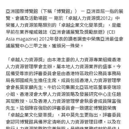
亞洲國際博覽館（下稱「博覽館」） － 亞洲首屈一指的展
覽、會議及活動場館 － 剛於「卓越人力資源獎2012」中
榮獲人力資源策略類別的「卓越企業文化變革獎」，是繼
早前在業界權威雜誌《亞洲會議展覽及獎勵旅遊》(CEI
Asia magazine) 2012年發表的讀者調查中榮膺亞洲最佳會
議展覽中心三甲之後，獲頒另一殊榮。
「卓越人力資源獎」由本港主要的人力資源專業組織香港
人力資源管理學會主辦，屬本地人力資源業界的盛事。今
屆備受尊崇的評審委員會是由香港特區政府公務員事務局
局長鄧國威先生擔任主席，成員包括香港人力資源管理學
會會長莫家麟先生、牛奶公司集團北亞區地區董事麥瑞琼
小姐、香港浸會大學人力資源策略及發展研究中心主任趙
其琨教授、以及香港人力資源管理學會執委會成員陳富強
先生。這個陣容強勁的評審委員會一致選定博覽館榮膺
「卓越企業文化變革獎」，其中莫先生更指出，評審委員
會認同博覽館具備界定清晰的人力資源管理目標，以及在
執行人力資源策略時完美無瑕，是締造業務成就的最佳人