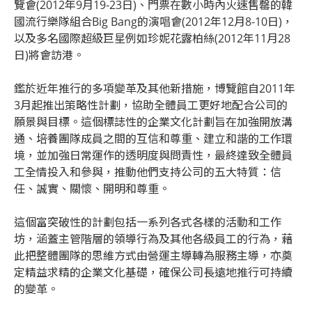
覽會(2012年9月19-23日)、門票在數小時內火速售罄的韓
國流行樂隊組合Big Bang的演唱會(2012年12月8-10日)，
以及多名國際超級巨星例如珍妮花露柏絲(2012年11月28
日)將會訪港。
鑑於近年推行的多項變革及其他新措施，博覽館自2011年
3月起推出策略性計劃，協助全體員工更好地配合公司的
願景與目標。這個標誌性的企業文化計劃旨在加強開放溝
通、培養團隊成員之間的互信和尊重、建立和諧的工作環
境，並加強日常運作的透明度與問責性，最終達致全體員
工全情投入和參與，推動他們支持公司的五大特質：信
任、誠實、關懷、開明和尊重。
這個富突破性的計劃包括一系列各式各樣的活動和工作
坊，涵蓋主管階層的領導行為及其他各級員工的行為，藉
此把整體團隊的思維方式由營運主導轉為服務主導，亦奠
定精益求精的企業文化基礎，確保公司長遠地推行可持續
的變革。