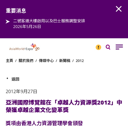
Open
Step into the world of EXPOtainment
重要消息
二號客運大樓啟用以及巴士服務調整安排
2026年5月26日
重要
消息
搜
尋
主頁
/
關於我們
/
傳媒中心
/
新聞稿
/
2012
返回
2012年9月27日
亞洲國際博覽館在「卓越人力資源獎2012」中
榮獲卓越企業文化變革獎
獎項由香港人力資源管理學會頒發