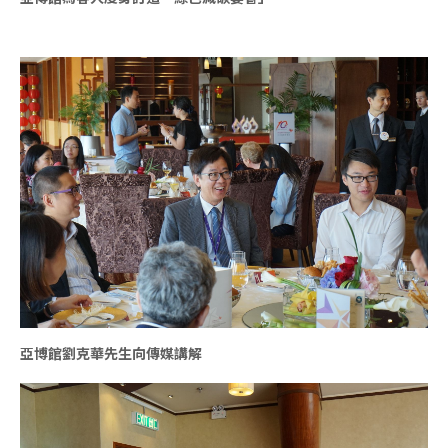
亞博館劉克華先生向傳媒講解