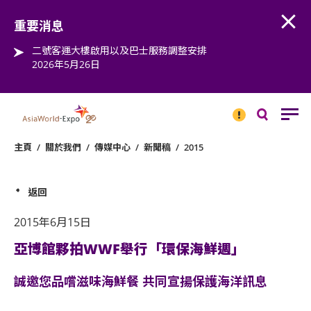
Open
Step into the world of EXPOtainment
重要消息
二號客運大樓啟用以及巴士服務調整安排
2026年5月26日
重要
消息
搜
尋
主頁
/
關於我們
/
傳媒中心
/
新聞稿
/
2015
返回
2015年6月15日
亞博館夥拍WWF舉行「環保海鮮週」
誠邀您品嚐滋味海鮮餐 共同宣揚保護海洋訊息