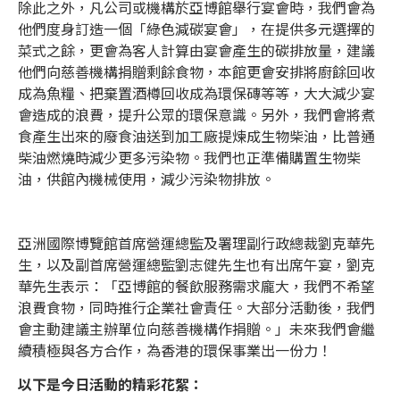
除此之外，凡公司或機構於亞博館舉行宴會時，我們會為
他們度身訂造一個「綠色減碳宴會」，在提供多元選擇的
菜式之餘，更會為客人計算由宴會產生的碳排放量，建議
他們向慈善機構捐贈剩餘食物，本館更會安排將廚餘回收
成為魚糧、把棄置酒樽回收成為環保磚等等，大大減少宴
會造成的浪費，提升公眾的環保意識。另外，我們會將煮
食產生出來的廢食油送到加工廠提煉成生物柴油，比普通
柴油燃燒時減少更多污染物。我們也正準備購置生物柴
油，供館內機械使用，減少污染物排放。
亞洲國際博覽館首席營運總監及署理副行政總裁劉克華先
生，以及副首席營運總監劉志健先生也有出席午宴，劉克
華先生表示：「亞博館的餐飲服務需求龐大，我們不希望
浪費食物，同時推行企業社會責任。大部分活動後，我們
會主動建議主辦單位向慈善機構作捐贈。」未來我們會繼
續積極與各方合作，為香港的環保事業出一份力！
以下是今日活動的精彩花絮：