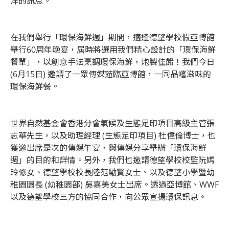
洋的訊息。
在我們舉行「環保海鮮週」期間，適逢德望學校假亞博館
舉行60周年晚宴，屆時將選用我們精心設計的「環保海鮮
餐單」，以創意手法烹調環保海鮮，炮製佳餚！我們今日
(6月15日) 邀請了一眾傳媒蒞臨亞博館，一同品嚐滋味的
環保海鮮餐。
世界自然基金會香港分會氣候及生態足印項目高級主管張
志華先生，以及助理經理 (生態足印項目) 杜偉倫博士，也
獲邀出席是次的傳媒午宴，與傳媒分享舉辦「環保海鮮
週」的目的和詳情。另外，我們也邀請德望學校校監阮嫣
玲修女、德望學校校長陸范勵賢女士、以及德望小學暨幼
稚園園長 (幼稚園部) 吳嘉美女士出席。透過亞博館、WWF
以及德望學校三方的協同合作，向公眾宣揚環保訊息。