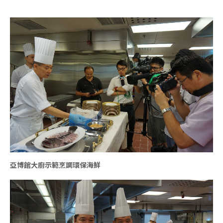
亞博館大廚示範烹調環保海鮮