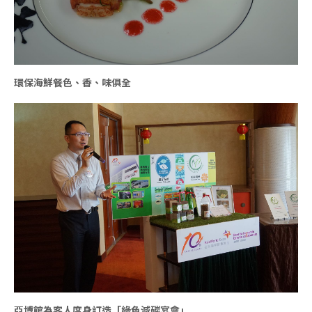
環保海鮮餐色、香、味俱全
亞博館為客人度身訂造「綠色減碳宴會」