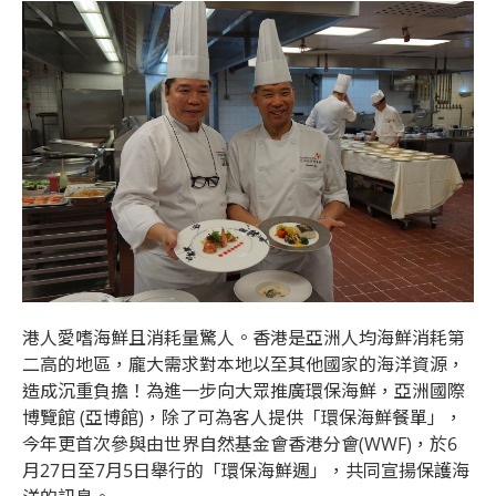
港人愛嗜海鮮且消耗量驚人。香港是亞洲人均海鮮消耗第
二高的地區，龐大需求對本地以至其他國家的海洋資源，
造成沉重負擔！為進一步向大眾推廣環保海鮮，亞洲國際
博覽館 (亞博館)，除了可為客人提供「環保海鮮餐單」，
今年更首次參與由世界自然基金會香港分會(WWF)，於6
月27日至7月5日舉行的「環保海鮮週」，共同宣揚保護海