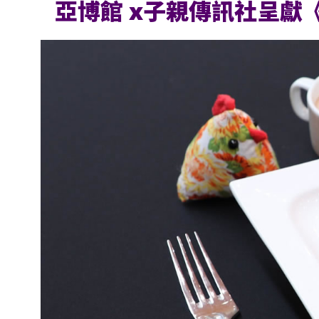
亞博館 x子親傳訊社呈獻《