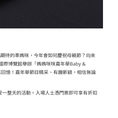
充滿期待的準媽咪，今年會如何慶祝母親節？向來
際博覽館舉辦「媽媽咪咪嘉年華Baby &
締造難忘回憶！嘉年華節目精采、有趣新穎，相信無論
受一整天的活動。入場人士憑門票即可享有折扣