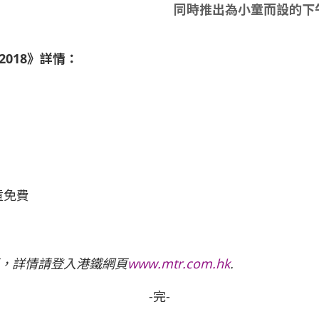
同時推出為小童而設的下
2018
》詳情：
童免費
，詳情請登入港鐵網頁
www.mtr.com.hk
.
-完-