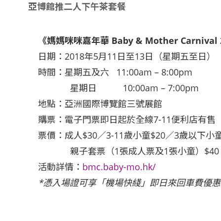
亞博館推二人下午茶套餐
《媽媽咪咪嘉年華
Baby & Mother Carnival 
日期：2018年5月11日至13日（星期五至日）
時間：星期五及六 11:00am – 8:00pm
星期日 10:00am – 7:00pm
地點：亞洲國際博覽館三號展館
購票：電子門票即日起於全線7-11便利店有售
票價：成人$30／3-11歲小童$20／3歲以下小
親子套票（1張成人票及1張小童）$40
活動詳情：
bmc.baby-mo.hk/
*
憑入場證可享「機場快綫」即日來回車費優惠