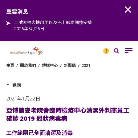
Open
Step into the world of EXPOtainment
重要消息
二號客運大樓啟用以及巴士服務調整安排
2026年5月26日
重要
消息
搜
尋
主頁
/
關於我們
/
傳媒中心
/
新聞稿
/
2021
返回
2021年1月22日
亞博館安老院舍臨時檢疫中心清潔外判商員工
確診 2019 冠狀病毒病
工作範圍已全面清潔及消毒