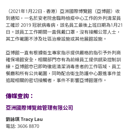
（2021年1月22日 - 香港）亞洲國際博覽館（亞博館）收
到通知，一名於安老院舍臨時檢疫中心工作的外判清潔員
工確診 2019 冠狀病毒病，該名員工最後上班日期為1月21
日。該員工工作期間一直佩戴囗罩，沒有接觸公眾人士，
其工作範圍不涉及社區治療設施或其他展館設施。
亞博館一直有根據衞生專家指示提供嚴格的指引予外判商
確保場館安全，相關部門亦有為前線員工提供感染控制訓
練。亞博館亦已即時徹底清潔消毒患者的工作區域、員工
餐廳和所有公共範圍，同時配合衞生防護中心跟進事件並
追蹤相關的密切接觸者，事件不影響亞博館運作。
傳媒查詢：
亞洲國際博覽館管理有限公司
劉詠琪 Tracy Lau
電話: 3606 8870