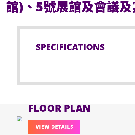
館)、5號展館及會議
SPECIFICATIONS
FLOOR PLAN
VIEW DETAILS