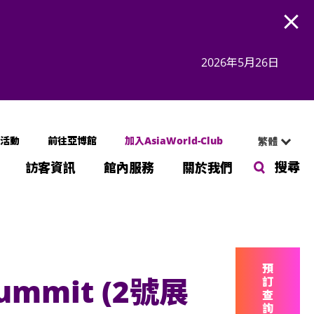
Open
2026年5月26日
活動
前往亞博館
加入AsiaWorld-Club
繁體
搜尋
訪客資訊
館內服務
關於我們
預
Summit (2號展
訂
查
詢