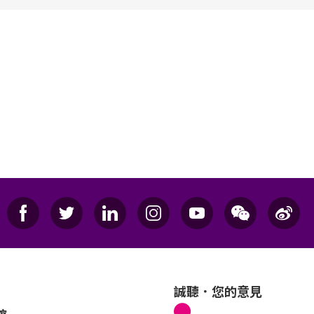
誠聽．您的意見