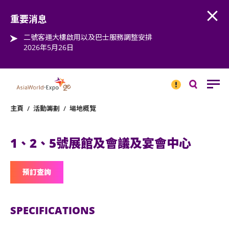
Open
Step into the world of EXPOtainment
重要消息
二號客運大樓啟用以及巴士服務調整安排
2026年5月26日
重要
消息
搜
尋
主頁
/
活動籌劃
/
場地概覽
1、2、5號展館及會議及宴會中心
預訂查詢
SPECIFICATIONS