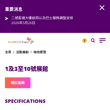
Open
Step into the world of EXPOtainment
重要消息
二號客運大樓啟用以及巴士服務調整安排
2026年5月26日
重要
消息
搜
尋
主頁
/
活動籌劃
/
場地概覽
1及3至10號展館
預訂查詢
SPECIFICATIONS