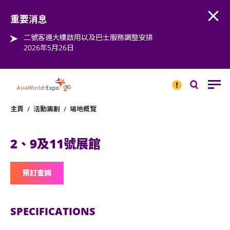
Open
Step into the world of EXPOtainment
重要消息
二號客運大樓啟用以及巴士服務調整安排
2026年5月26日
重要
消息
搜
尋
主頁
/
活動籌劃
/
場地概覽
2、9及11號展館
預訂查詢
SPECIFICATIONS