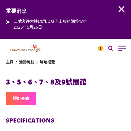
Open
Step into the world of EXPOtainment
重要消息
二號客運大樓啟用以及巴士服務調整安排
2026年5月26日
重要
消息
搜
尋
主頁
/
活動籌劃
/
場地概覽
3、5、6、7、8及9號展館
預訂查詢
SPECIFICATIONS