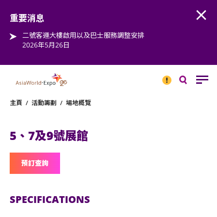
Open
Step into the world of EXPOtainment
重要消息
二號客運大樓啟用以及巴士服務調整安排
2026年5月26日
重要
消息
搜
尋
主頁
/
活動籌劃
/
場地概覽
5、7及9號展館
預訂查詢
SPECIFICATIONS