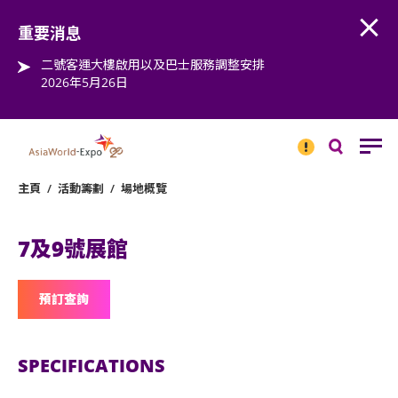
Open
Step into the world of EXPOtainment
重要消息
二號客運大樓啟用以及巴士服務調整安排
2026年5月26日
重要
消息
搜
尋
主頁
/
活動籌劃
/
場地概覽
7及9號展館
預訂查詢
SPECIFICATIONS