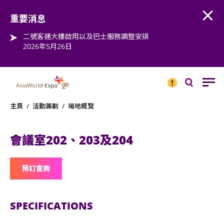
Open
Step into the world of EXPOtainment
重要消息
二號客運大樓啟用以及巴士服務調整安排
2026年5月26日
重要
消息
搜
尋
主頁
/
活動籌劃
/
場地概覽
會議室202、203及204
預訂查詢
SPECIFICATIONS