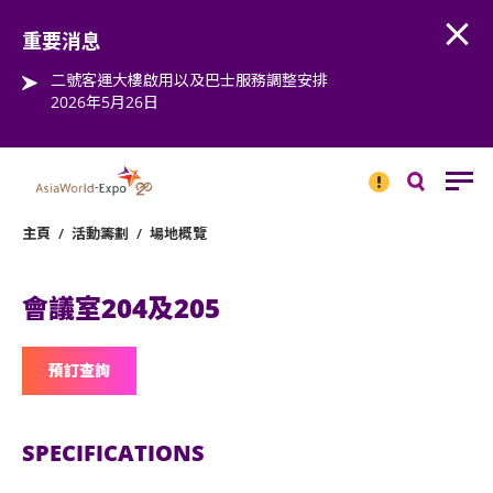
Open
Step into the world of EXPOtainment
重要消息
二號客運大樓啟用以及巴士服務調整安排
2026年5月26日
重要
消息
搜
尋
主頁
/
活動籌劃
/
場地概覽
會議室204及205
預訂查詢
SPECIFICATIONS