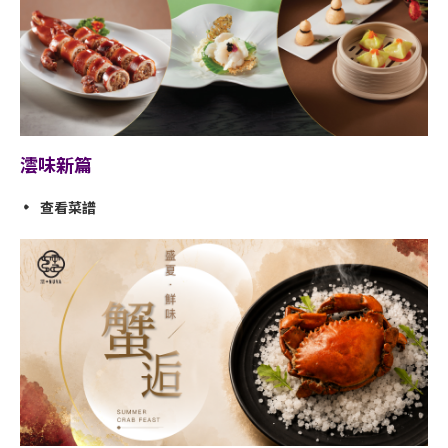
澐味新篇
查看菜譜