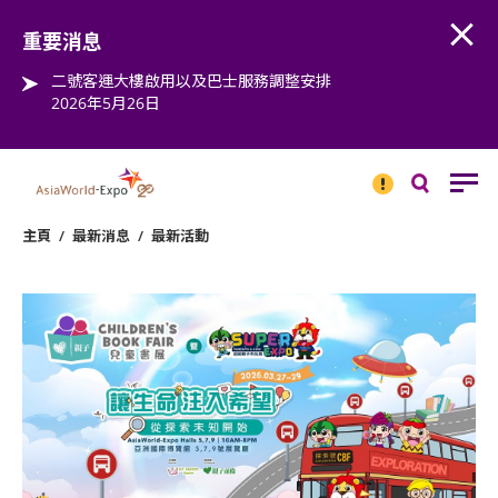
Open
Step into the world of EXPOtainment
重要消息
二號客運大樓啟用以及巴士服務調整安排
2026年5月26日
重要
消息
搜
尋
主頁
/
最新消息
/
最新活動