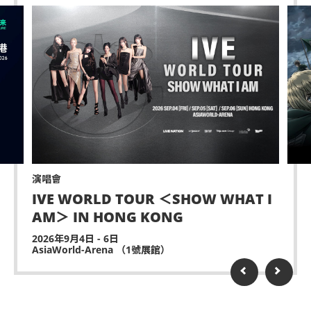
演唱會
IVE WORLD TOUR ＜SHOW WHAT I
AM＞ IN HONG KONG
2026年9月4日 - 6日
AsiaWorld-Arena （1號展館）