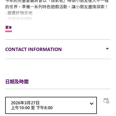
今年的兒童書展將會以「探索號」帶領小朋友進入不一樣
的世界，準備一系列特色遊戲活動，讓小朋友盡情探索！
- 圖書好物天地
- 探索未知據點
- 兒童華爾街
更多
- 充氣彈床
- Chill Kids Club 超級親子天地
- 超級BB爬行及搬公仔大賽
CONTACT INFORMATION
- 兒童羅浮宮
- 體驗區
电邮:
event@childrensbookfair.com.hk
更多精彩活動焦點︰
电话:
852 9323 0032
- 親子吃貨天地
网站:
兒童書展暨超級親子用品展 (childrensbookfair.com.hk)
- Happy Friday大放送
日期及時間
- 消費賞・點揀都有賞
適逢兒童節及復活節，家長可陪伴子女一同「寓學於
2026年3月27日
樂」，共度溫馨時光。無論是發掘精美圖書、探索新事物
上午10:00 至 下午8:00
或盡情玩樂等，兒童書展都是今個兒童節及復活節的親子