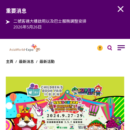
Open
Step into the world of EXPOtainment
重要消息
二號客運大樓啟用以及巴士服務調整安排
2026年5月26日
重要
消息
搜
尋
主頁
/
最新消息
/
最新活動