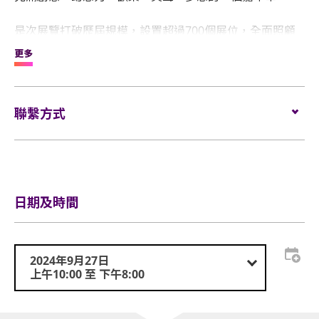
是次展覽打破歷屆規模，設置超過700個展位，全面照顧
0-12歲家庭所需，多元化產品及服務涵蓋：兒童書籍、教
更多
育、嬰幼兒專區、家庭購物百貨及親子活動，為本地及外
地家長提供一站式的消費及娛樂體驗。
聯繫方式
電郵:
event@childrensbookfair.com.hk
電話:
852 9323 0032
網站:
兒童書展暨超級親子用品展 (childrensbookfair.com.hk)
日期及時間
2024年9月27日
上午10:00 至 下午8:00