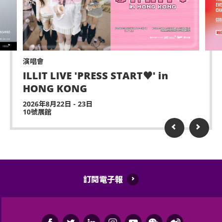
顧人使用。每位輪椅人士在購買輪椅座位門票時，可
嚴禁攜帶及發放煙花、煙火、或使用激光儀器。
同時購買一張看顧人門票。入場時如亞博館管理有限
不准攜帶及使用任何遙控飛行設備或玩具(如：模型直
公司工作人員要求查證，持有輪椅座位門票的人士必
升機、無人駕駛飛機)。
須出示行動不便的證明*。任何非輪椅使用者或非陪同
輪椅使用者的任何人士持輪椅座位門票或看顧人門票
演出可能會有強光、閃光或煙霧效果，如觀眾感到不
入場，亞洲國際博覽館管理有限公司有權拒絕該人士
演唱會
適或需要協助，請盡快通知現場醫療或保安人員。
及其同行者入場，並且不會安排退款。如有任何爭
ILLIT LIVE 'PRESS START♥︎' in
議，亞洲國際博覽館管理有限公司及主辦機構保留最
HONG KONG
嚴禁炒賣門票。門票如已被使用或轉售、分享予他人
終決定權。
或作其他商業用途，亞洲國際博覽館管理有限公司及
2026年8月22日 - 23日
10號展館
主辦機構將保留取消該門票之決定權。
*行動不便的證明指「殘疾人士登記證」(肢體傷殘類別) 或
其他有效的醫生證明文件以顯示行動不便。
遲到者或被安排於適當時候方可進場，惟不能保證遲
到者之進場權利
持票的輪椅人士若需要亞博館管理有限公司工作人員
協助入座，請在節目前致電亞洲國際博覽館(+852-
除獲亞洲國際博覽館管理有限公司所發出之書面同意
3606 8888)以便預先安排。亦請輪椅人士提早到達演
的導盲犬外，所有人士均不得攜帶任何動物進入場
訂閱電子報
出場地，以便場館職員安排順利入座。持票的輪椅人
館。
士若需要場館職員協助入座，請在節目前致電亞洲國
持票人士使用門票時將被視為同意遵守及接受亞洲國
際博覽館(+852-3606 8888)以便預先安排。亦請輪椅