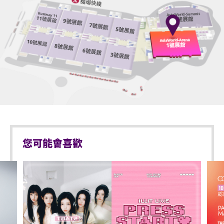
序號依次序進場，而有關序號由系統於每個交易完成
後自動編配。
不准攜帶外來食品及飲品進入亞洲國際博覽館。
請勿攜帶任何玻璃樽、 連蓋及不能移除樽蓋的膠水
[
詳細資料
:
樽、鋁罐及保溫瓶、任何比空氣輕的充氣物體，不論
企位等候區將於演唱會開場前3小時開放(實際時間根據現
其物料(如：氣球)、任何危險品、武器、噴霧類或利器
場情況而定)，持企位門票的觀眾須在等候區內之指定票
等物品進入表演場內。所有飲品入場前必須去除瓶蓋/
區，依其門票上之序號順序排隊。
蓋子。
演唱會開場前1.5小時(實際時間根據現場情況而定)，企位
等候區之觀眾可開始順序進入演唱場館。
所有橫額/標誌不能大於A4尺寸。
當企位等候區之觀眾開始進場，其後到達之觀眾的門票序
號將會作廢。此等觀眾並須待所有企位等候區的觀眾進場
於亞洲國際博覽館範圍內嚴禁攜帶及使用違禁藥物。
後方可進場。
您可能會喜歡
以上措施可能按現場實際情況而有所變更，亞洲國際博覽
於亞洲國際博覽館範圍內嚴禁售賣或派發未獲授權的
館管理有限公司保留修改入場安排的權利而不作另行通
商品或其他物品。
知。
]
不准站於座椅上。
於亞博館範圍內使用輪椅及電動輪椅時，須符合以下規定:
不准於樓梯及公眾走廊停留。
輪椅座位門票只適用於須依賴輪椅移動的人士及其看