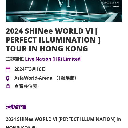
2024 SHINee WORLD VI [
PERFECT ILLUMINATION ]
TOUR IN HONG KONG
主辦單位
Live Nation (HK) Limited
2024年3月16日
AsiaWorld-Arena （1號展館）
查看座位表
活動詳情
2024 SHINee WORLD VI [PERFECT ILLUMINATION] in
HONG KONG