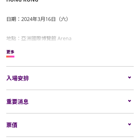
日期：2024年3月16日（六）
地點：亞洲國際博覽館 Arena
更多
門票：HKD 2099 (VIP 企位) / 1499 (企位及坐位) / 1099
(坐位) / 899 (坐位) / 699 (坐位)
入場安排
VIP套票包括：
座位觀眾
參與演前Soundcheck
重要消息
場館鼓勵觀眾盡量避免攜帶手提袋/背包入場。沒有手
優先入場安排
提袋/背包的觀眾，可經特快通道進入場館 (如適用)。
表演場內不准進行未獲授權的攝影、錄影及錄音。觀
VIP入場安排
如需再次進場，請於離開展館前在出口向工作人員展
票價
眾進入場館前，須接受手提袋/背包檢查。38 X 30 X 20
示及掃描當天活動門票。觀眾亦必須向工作人員展示
厘米 (15 X 12 X 8吋) 以上物品、所有專業相機、平板
VIP 紀念卡牌及掛繩
及掃描當天活動門票才可再次入場。亞洲國際博覽館