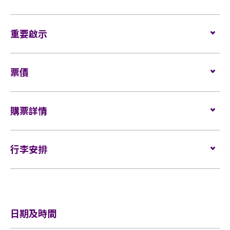
座位觀眾
重要啟示
場館鼓勵觀眾盡量避免攜帶手提袋/背包入場。沒有手
表演場內不准進行未獲授權的攝影、錄影及錄音。觀
提袋/背包的觀眾，可經特快通道進入場館 (如適用)。
票價
眾進入場館前，須接受手提袋/背包檢查。38 X 30 X 20
如需再次進場，請於離開展館前在出口向工作人員展
厘米 (15 X 12 X 8吋) 以上物品、所有專業相機、平板
示及掃描當天活動門票。觀眾亦必須向工作人員展示
企位：
VIP $1999/ $1299
電腦、攝錄及錄音器材及矮凳/可折疊式座椅均禁止帶
及掃描當天活動門票才可再次入場。亞洲國際博覽館
座位：
購票詳情
$1299/ $999/ $799
進表演場內。不准攜帶長傘進入演唱會企位區。如有
有權增刪及更換該權利。
輪椅/看顧人位置：
$1299
上述限制物品，請寄存於行李寄存服務櫃位或地下的
自助儲物箱。
門票於
2024年3月21日（星期四）下午3時
在
Cityline
發
企位觀眾
售。
行李安排
活動門票必須從官方票務銷售點購買。任何損毀、污
網址：
www.cityline.com
場館鼓勵觀眾盡量避免攜帶手提袋/背包入場。沒有手
損、經過塗改、殘缺不全或複印之門票，一概將不受
行李安排及寄存
提袋/背包的觀眾，可經特快通道進入場館 (如適用)。
理。
所有企位觀眾須佩戴保安檢測手帶，以助場館監察人
所有門票均不設退款或作任何轉送或轉讓。每票只限
日期及時間
流及應對緊急情況 (如適用)。
一人，並須按照主辦機構設定的觀眾年齡限制。任何
情況下，遺失的企位或不設劃位門票均不獲補發。