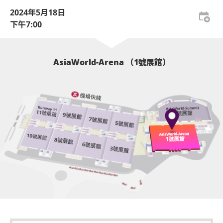
如需再次進場，請於離開展館前在出口向工作人員展
2024年5月18日
示及掃描當天活動門票。觀眾亦必須向工作人員展示
基於安全理由，場館範圍內不准攜帶「自拍桿」。
下午7:00
及掃描當天活動門票才可再次入場。亞洲國際博覽館
座位觀眾年齡限制: 只限3歲或以上。
有權增刪及更換該權利。
企位觀眾年齡限制: 只限12歲或以上及身高140cm或以
企位區域之觀眾須依照列印於門票上及確認電郵內的
AsiaWorld-Arena （1號展館）
上。
序號依次序進場，而有關序號由系統於每個交易完成
後自動編配。
亞洲國際博覽館範圍內嚴禁吸煙。
[
詳細資料
:
不准攜帶外來食品及飲品進入亞洲國際博覽館。
企位等候區將於演唱會開場前3小時開放(實際時間根據現
請勿攜帶任何玻璃樽、 連蓋及不能移除樽蓋的膠水
場情況而定)，持企位門票的觀眾須在等候區內之指定票
樽、鋁罐及保溫瓶、任何比空氣輕的充氣物體，不論
區，依其門票上之序號順序排隊。
其物料(如：氣球)、任何危險品、武器、噴霧類或利器
演唱會開場前1.5小時(實際時間根據現場情況而定)，企位
等物品進入表演場內。所有飲品入場前必須去除瓶蓋/
等候區之觀眾可開始順序進入演唱場館。
蓋子。
當企位等候區之觀眾開始進場，其後到達之觀眾的門票序
號將會作廢。此等觀眾並須待所有企位等候區的觀眾進場
所有橫額/標誌不能大於A4尺寸。
後方可進場。
以上措施可能按現場實際情況而有所變更，亞洲國際博覽