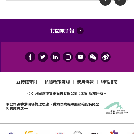
持票的輪椅人士若需要亞博館管理有限公司工作人員
遲到者或被安排於適當時候方可進場，惟不能保證遲
協助入座，請在節目前致電亞洲國際博覽館(+852-
到者之進場權利
3606 8888)以便預先安排。亦請輪椅人士提早到達演
除獲亞洲國際博覽館管理有限公司所發出之書面同意
出場地，以便場館職員安排順利入座。
的導盲犬外，所有人士均不得攜帶任何動物進入場
訂閱電子報
館。
持票人士使用門票時將被視為同意遵守及接受亞洲國
際博覽館、主辦機構及其官方票務之可適用條款及細
則。各項條款及細則將不時修改而不作另行通知。
亞洲國際博覽館管理有限公司作為場地提供者不能保
亞博館守則
|
私隱政策聲明
|
使用條款
|
網站指南
證參加者的視野在活動中完全不受任何阻礙。
© 亞洲國際博覽館管理有限公司
2026
, 版權所有。
如有任何爭議，亞洲國際博覽館管理有限公司及主辦
機構保留最終決定權。
本公司為
香港機場管理局
旗下香港國際機場服務控股有限公
司的成員之一
如中、英文版本啟示有任何牴觸或不相符之處，應以
英文版本為準。