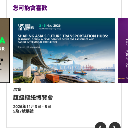
於亞洲國際博覽館範圍內嚴禁攜帶及使用違禁藥物。
館管理有限公司保留修改入場安排的權利而不作另行通
您可能會喜歡
知。
]
於亞洲國際博覽館範圍內嚴禁售賣或派發未獲授權的
於亞博館範圍內使用輪椅及電動輪椅時，須符合以下規定:
商品或其他物品。
不准站於座椅上。
輪椅座位門票只適用於須依賴輪椅移動的人士及其看
顧人使用。每位輪椅人士在購買輪椅座位門票時，可
不准於樓梯及公眾走廊停留。
同時購買一張看顧人門票。入場時如亞博館管理有限
嚴禁攜帶及發放煙花、煙火、或使用激光儀器。
公司工作人員要求查證，持有輪椅座位門票的人士必
須出示行動不便的證明*。任何非輪椅使用者或非陪同
不准攜帶及使用任何遙控飛行設備或玩具(如：模型直
輪椅使用者的任何人士持輪椅座位門票或看顧人門票
升機、無人駕駛飛機)。
入場，亞洲國際博覽館管理有限公司有權拒絕該人士
及其同行者入場，並且不會安排退款。如有任何爭
演出可能會有強光、閃光或煙霧效果，如觀眾感到不
展覽
議，亞洲國際博覽館管理有限公司及主辦機構保留最
適或需要協助，請盡快通知現場醫療或保安人員。
超級樞紐博覽會
終決定權。
嚴禁炒賣門票。門票如已被使用或轉售、分享予他人
2026年11月3日 - 5日
*行動不便的證明指「殘疾人士登記證」(肢體傷殘類別) 或
5及7號展館
或作其他商業用途，亞洲國際博覽館管理有限公司及
其他有效的醫生證明文件以顯示行動不便。
主辦機構將保留取消該門票之決定權。