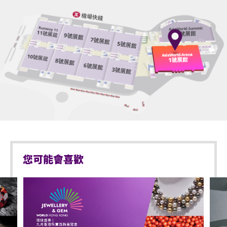
其他有效的醫生證明文件以顯示行動不便。
嚴禁攜帶玻璃樽、任何比空氣輕的充氣物體，不論其
持票的輪椅人士若需要亞博館管理有限公司工作人員
物料(如：氣球)、任何危險品、武器、噴霧類或利器等
協助入座，請在節目前致電亞洲國際博覽館(+852-
物品進入表演場內。
3606 8888)以便預先安排。亦請輪椅人士提早到達演
於亞洲國際博覽館範圍內嚴禁攜帶及使用違禁藥物。
出場地，以便場館職員安排順利入座。
於亞洲國際博覽館範圍內嚴禁售賣或派發未獲授權的
商品或其他物品。
不准站於座椅上。
不准於樓梯及公眾走廊停留。
您可能會喜歡
嚴禁攜帶及發放煙花、煙火、或使用激光儀器。
不准攜帶及使用任何遙控飛行設備或玩具(如：模型直
升機、無人駕駛飛機)。
演出可能會有強光、閃光或煙霧效果，如觀眾感到不