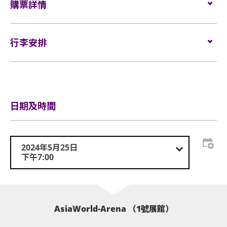
輪椅/看顧人位置：
購票詳情
$980
內。不准攜帶長傘進入演唱會。如有上述限制物品，
唱會門票正本，以茲識別。觀眾必須同時持有所提及
請寄存於行李寄存服務櫃位或地下的自助儲物箱。
的證明方可再次入場。亞洲國際博覽館有權增刪及更
特別是這次的巡迴演唱會是IU時隔六年再度訪港，更是首
門票於
2024年4月15日（星期一）上午10時
在
Cityline
發
換該權利。
次於亞洲博覽館Arena場館進行演出，引來粉絲熱烈迴
活動門票必須從官方票務銷售點購買。任何損毀、污
售。
行李安排
損、經過塗改、殘缺不全或複印之門票，一概將不受
響。
網址：
www.cityline.com
理。
於亞博館範圍內使用輪椅及電動輪椅時，須符合以下規定:
行李安排及寄存
IU將於Arena場館帶來絢爛繽紛的舞台，相信在視覺和聽
所有門票均不設退款或作任何轉讓。每票只限一人，
輪椅座位門票只適用於須依賴輪椅移動的人士及其看
並須按照主辦機構設定的觀眾年齡限制。任何情況
覺上都會令一眾入場的觀眾著迷。
顧人使用。每位輪椅人士在購買輪椅座位門票時，可
日期及時間
下，遺失的企位或不設劃位門票均不獲補發。
同時購買一張看顧人門票。入場時如亞博館管理有限
公司工作人員要求查證，持有輪椅座位門票的人士必
ELF ASIA 為是次活動的主辦機構。
基於安全理由，場館範圍內不准攜帶「自拍桿」。
須出示行動不便的證明*。任何非輪椅使用者或非陪同
ELF ASIA Instagram:
www.instagram.com/elfasia/
2024年5月25日
座位觀眾年齡限制: 只限6歲或以上。
輪椅使用者的任何人士持輪椅座位門票或看顧人門票
下午7:00
ELF ASIA Facebook:
www.facebook.com/elfasia/
入場，亞洲國際博覽館管理有限公司有權拒絕該人士
6-12歲觀眾必須有成人陪同，購票前請自行斟酌。一
演出時間：120分鐘以上
及其同行者入場，並且不會安排退款。如有任何爭
人一票，憑票入場。
議，亞洲國際博覽館管理有限公司及主辦機構保留最
主辦單位有權更改節目票價、觀眾數目及節目內容。
終決定權。
亞洲國際博覽館範圍內嚴禁吸煙。
AsiaWorld-Arena （1號展館）
*行動不便的證明指「殘疾人士登記證」(肢體傷殘類別) 或
不准攜帶外來食品及飲品進入亞洲國際博覽館。