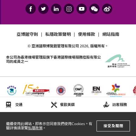
如有任何爭議，亞洲國際博覽館管理有限公司及主辦
機構保留最終決定權。
如中、英文版本啟示有任何牴觸或不相符之處，應以
英文版本為準。
亞博館守則
|
私隱政策聲明
|
使用條款
|
網站指南
© 亞洲國際博覽館管理有限公司
2026
, 版權所有。
本公司為
香港機場管理局
旗下香港國際機場服務控股有限公
司的成員之一
交通
餐飲美饌
訪客服務
繼續使用此網站，即表示您同意我們使用Cookies。有
接受及關閉
關詳情請瀏覽
私隱政策
。