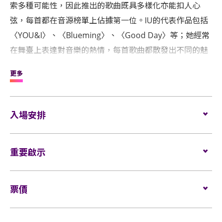
索多種可能性，因此推出的歌曲既具多樣化亦能扣人心
弦，每首都在音源榜單上佔據第一位。IU的代表作品包括
〈YOU&I〉、〈Blueming〉、〈Good Day〉等；她經常
在舞臺上表達對音樂的熱情，每首歌曲都散發出不同的魅
力，抓著粉絲心。
更多
時隔兩年零兩個月，IU在2月20日發布了第六張迷你專輯
《The Winning》。這張專輯由IU長時間親自指揮，參與
入場安排
了所有歌曲的作詞，大大增加了專輯的完成度。專輯發行
後，所有歌曲在各大音源排行榜上均名列前茅，宣告了
座位觀眾
重要啟示
場館鼓勵觀眾盡量避免攜帶手提袋/背包入場。沒有手
「音源女王」的回歸。此外，IU以這次迷你專輯為開端，
提袋/背包的觀眾，可經特快通道進入場館 (如適用)。
舉辦「2024 IU HEREH WORLD TOUR CONCERT IN
表演場內不准進行未獲授權的攝影、錄影及錄音。觀
HONG KONG」，傳達了與各地UAENA近距離見面的消
所有觀眾進場前，須進行金屬探測器的安檢程序 (如適
票價
眾進入場館前，須接受手提袋/背包檢查。38 X 30 X 20
用)。
息。這是自2019年「Love, Poem」之後時隔四年再次舉
厘米 (15 X 12 X 8吋) 以上物品、所有專業相機、攝錄
辦巡演，IU以這個好消息向海外的UAENA傳達了喜悅。
座位：
$1680/ $1480/ $980/ $680
及錄音器材及矮凳/可折疊式座椅均禁止帶進表演場
如需再次進場，請向保安人員出示入場證明和當天演