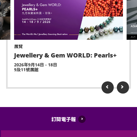
適或需要協助，請盡快通知現場醫療或保安人員。
嚴禁炒賣門票。門票如已被使用或轉售、分享予他人
或作其他商業用途，亞洲國際博覽館管理有限公司及
主辦機構將保留取消該門票之決定權。
遲到者或被安排於適當時候方可進場，惟不能保證遲
展覽
到者之進場權利。
Jewellery & Gem WORLD: Pearls+
除獲亞洲國際博覽館管理有限公司所發出之書面同意
2026年9月14日 - 18日
9及11號展館
的導盲犬外，所有人士均不得攜帶任何動物進入場
館。
持票人士使用門票時將被視為同意遵守及接受亞洲國
際博覽館、主辦機構及其官方票務之可適用條款及細
則。各項條款及細則將不時修改而不作另行通知。
亞洲國際博覽館管理有限公司作為場地提供者不能保
訂閱電子報
證參加者的視野在活動中完全不受任何阻礙。