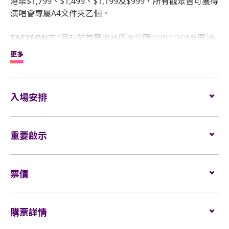
港幣$1,799、$1,499、$1,199及$999，所有觀眾皆可獲得
演唱會專屬A4文件夾乙個。
TAEYEON
在3月初於首爾奧林匹克公園KSPO DOME圓滿
完成三場演出，為是次巡演揭開序幕。她隨後完成了海外
更多
巡演的首兩站 — 台北和馬尼拉站，並成為第一位在台北大
巨蛋開演唱會的韓國藝人，數萬張門票於開賣首日已迅速
售罄，足見歌迷對
TAEYEON
演唱會的熱切期待與支持。
入場安排
適逢
TAEYEON
個人出道10週年，本次巡演意義非凡，自3
月起在首爾啟航，橫跨9個地區包括台北、馬尼拉、雅加
座位觀眾
達、東京、澳門、新加坡及曼谷，並於6月7日在香港迎來
重要啟示
最終場。
觀眾必須出示實體門票才能進場。
TAEYEON
於去年11月推出迷你專輯 《Letter To
表演場內不准進行未獲授權的攝影、錄影及錄音。觀
Myself》，並在今次演唱會首次演唱專輯中的歌曲，以其
場館鼓勵觀眾盡量避免攜帶手提袋/背包入場。
票價
眾進入場館前，須接受手提袋/背包檢查。38 X 30 X 20
獨特音色展現細膩的情感與多變的音樂風格，讓歌迷陶醉
厘米（15 X 12 X 8吋）以上物品、所有專業相機、
所有觀眾進場前，須接受手提袋/背包檢查。
其中。隨著巡演的展開，其他地區的粉絲將有機會親耳聽
全座位：
$1799/ $1799 (RV)/ $1499/ $1199/ $999
iPad、菲林相機、影即影有相機、手機外置鏡頭、攝
到這些極具魅力的新作。這次香港場作為巡演的尾站，各
輪椅/看顧人位置：
購票詳情
$1799
錄及錄音器材及矮凳/可折疊式座椅均禁止帶進表演場
如需再次進場，請向保安人員出示入場證明和當天演
位S♡NE絕對不容錯過，一同為這次亞洲巡演畫上完美句
內。不准攜帶長傘進入演唱會。如有上述限制物品，
唱會門票正本，以茲識別。觀眾必須同時持有所提及