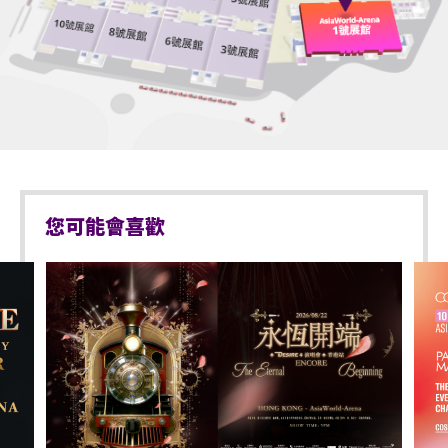
器等物品進入表演場內。
別）或其他有效的醫生證明文件以顯示行動不便。
於亞洲國際博覽館範圍內嚴禁攜帶及使用違禁藥物。
持票的輪椅人士若需要場館職員協助入座，請在節目
於亞洲國際博覽館範圍內嚴禁售賣或派發未獲授權的
前致電亞洲國際博覽館（+852-3606 8000）以便預先
商品或其他物品。
安排。亦請輪椅人士提早到達演出場地，以便場館職
員安排順利入座。
不准站於座椅上。
不准於樓梯及公眾走廊停留。
您可能會喜歡
嚴禁攜帶及發放煙花、煙火、或使用激光儀器。
不准攜帶及使用任何遙控飛行設備或玩具（如：模型
直升機、無人駕駛飛機）。
演出可能會有強光、閃光或煙霧效果，如觀眾感到不
適或需要協助，請盡快通知現場醫療或保安人員。
嚴禁炒賣門票。門票如已被使用或轉售、分享予他人
或作其他商業用途，亞洲國際博覽館管理有限公司及