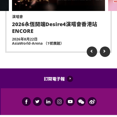
主辦機構將保留取消該門票之決定權。
遲到者或被安排於適當時候方可進場，惟不能保證遲
演唱會
到者之進場權利。
2026永恆開端Desire4演唱會香港站
ENCORE
除獲亞洲國際博覽館管理有限公司所發出之書面同意
的導盲犬外，所有人士均不得攜帶任何動物進入場
2026年8月22日
AsiaWorld-Arena （1號展館）
館。
持票人士使用門票時將被視為同意遵守及接受亞洲國
際博覽館、主辦機構及其官方票務之可適用條款及細
則。各項條款及細則將不時修改而不作另行通知。
亞洲國際博覽館管理有限公司作為場地提供者不能保
訂閱電子報
證參加者的視野在活動中完全不受任何阻礙。
如有任何爭議，亞洲國際博覽館管理有限公司及主辦
機構保留最終決定權。
如中、英文版本啟示有任何牴觸或不相符之處，應以