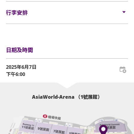
號！
請寄存於行李寄存服務櫃位或地下的自助儲物箱。
門票於
2025年4月16日（星期三）上午10時
在
Cityline
發
的證明方可再次入場。亞洲國際博覽館有權增刪及更
行李安排
換該權利。
售。
活動門票必須從官方票務銷售點購買。任何損毀、污
售票詳情
網址：
www.cityline.com
損、經過塗改、殘缺不全或複印之門票，一概將不受
TAEYEON CONCERT – The TENSE in HONG KONG
行李安排及寄存
於亞博館範圍內使用輪椅及電動輪椅時，須符合以下規
理。
日期： 2025年6月7日（星期六）
電話購票：
+852 2111 5333（星期一至五，早上10時至晚
定：
時間： 晚上6時
上7時，公眾假期休息）
所有門票均不設退款或作任何轉讓。每票只限一人，
地點： 亞洲國際博覽館Arena
日期及時間
並須按照主辦機構設定的觀眾年齡限制。任何情況
門票： 港幣$1,799*、$1,499、$1,199及$999元（全場
輪椅座位門票只適用於須依賴輪椅移動的人士及其看
下，遺失的門票均不獲補發。
座位）
顧人使用。每位輪椅人士在購買輪椅座位門票時，可
2025年6月7日
*$1,799門票另設有視線受阻座位及輪椅座位。
同時購買一張看顧人門票。入場時如亞博館管理有限
基於安全理由，場館範圍內不准攜帶「自拍桿」。
下午6:00
所有觀眾皆可獲得演唱會專屬A4文件夾乙個。
公司工作人員要求查證，持有輪椅座位門票的人士必
座位觀眾年齡限制：只限3歲或以上。
須出示行動不便的證明*。任何非輪椅使用者或非陪同
輪椅使用者的任何人士持輪椅座位門票或看顧人門票
亞洲國際博覽館範圍內嚴禁吸煙。
AsiaWorld-Arena （1號展館）
入場，亞洲國際博覽館管理有限公司有權拒絕該人士
及其同行者入場，並且不會安排退款。如有任何爭
不准攜帶外來食品及飲品進入亞洲國際博覽館。
議，亞洲國際博覽館管理有限公司及主辦機構保留最
終決定權。
嚴禁攜帶玻璃樽、任何比空氣輕的充氣物體，不論其
物料（如：氣球）、任何危險品、武器、噴霧類或利
*行動不便的證明指「殘疾人士登記證」（肢體傷殘類