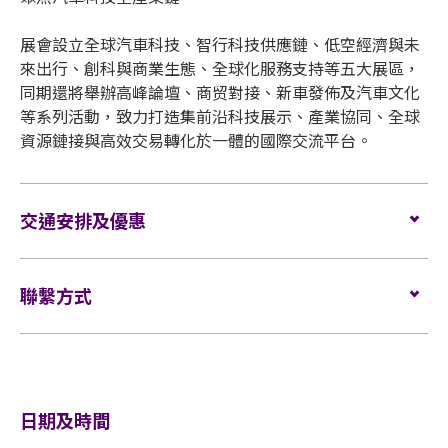
展會設立全球汽車科技、智行科技供應鏈、低空經濟與未
來出行、創科與商業生態、全球化服務支持等五大展區，
同期還將舉辦高峰論壇、商贸對接、新車發佈及汽車文化
等系列活動，致力打造集前沿科技展示、產業協同、全球
資源鏈接與高效交易轉化於一體的國際交流平台。
交通安排及優惠
按此
查看主辦單位提供的特別交通安排及優惠。
聯繫方式
電郵:
expo@hkauto.com.hk
電話:
(852) 3905 4031
網站:
http://www.hkautoexpo.com
日期及時間