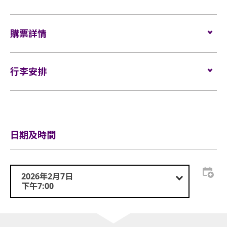
全座位:
VIP
$2299/ $1699/ $1299/ $999/ $799
購票詳情
輪椅/
看顧人位置：
$1299
門票於
2025年9月30日（星期二）上午11時
在
Cityline
發
售。
行李安排
網址：
www.cityline.com
行李安排及寄存
日期及時間
2026年2月7日
下午7:00