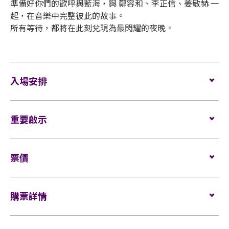
準備好你們的歡呼與藍海，與 鄭容和、李正信、姜敏赫 一
起，在音樂中完整彼此的故事。
所有等待，都將在此刻兌現為最閃耀的夜晚。
入場安排
座位觀眾
重要啟示
場館鼓勵觀眾盡量避免攜帶手提袋/背包入場。沒有手
提袋/背包的觀眾，可經特快通道進入場館（如適
用）。
表演場內不准進行未獲授權的攝影、錄影及錄音。觀
票價
眾進入場館前，須接受手提袋/背包檢查。38 X 30 X 20
所有觀眾進場前，須進行金屬探測器的安檢程序（如
厘米（15 X 12 X 8吋）以上物品、所有專業相機、攝
適用）。
全坐位 :
HK $1680 , $1280 , $880
錄及錄音器材及矮凳/可折疊式座椅均禁止帶進表演場
購票詳情
內。不准攜帶長傘進入演唱會。如有上述限制物品，
如需再次進場，請向保安人員出示入場證明和當天演
請寄存於行李寄存服務櫃位或地下的自助儲物箱。
唱會門票正本，以茲識別。觀眾必須同時持有所提及
門票於
2026
年3
月4
日（星期三）上午11
時
在
KKTIX
發售。
的證明方可再次入場。亞洲國際博覽館有權增刪及更