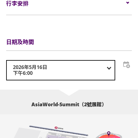
活動門票必須從官方票務銷售點購買。任何損毀、污
網址：
行李安排
https://kktix.com
換該權利。
損、經過塗改、殘缺不全或複印之門票，一概將不受
理。
行李安排及寄存
於亞博館範圍內使用輪椅及電動輪椅時，須符合以下規
所有門票均不設退款或作任何轉讓。每票只限一人，
定：
並須按照主辦機構設定的觀眾年齡限制。任何情況
日期及時間
下，遺失的企位或不設劃位門票均不獲補發。
輪椅座位門票只適用於須依賴輪椅移動的人士及其看
顧人使用。每位輪椅人士在購買輪椅座位門票時，可
基於安全理由，場館範圍內不准攜帶「自拍桿」。
同時購買一張看顧人門票。入場時如亞博館管理有限
2026年5月16日
座位觀眾年齡限制：只限3歲或以上。
公司工作人員要求查證，持有輪椅座位門票的人士必
下午6:00
須出示行動不便的證明*。任何非輪椅使用者或非陪同
亞洲國際博覽館範圍內嚴禁吸煙。
輪椅使用者的任何人士持輪椅座位門票或看顧人門票
入場，亞洲國際博覽館管理有限公司有權拒絕該人士
不准攜帶外來食品及飲品進入亞洲國際博覽館。
及其同行者入場，並且不會安排退款。如有任何爭
AsiaWorld-Summit（2號展館）
議，亞洲國際博覽館管理有限公司及主辦機構保留最
嚴禁攜帶玻璃樽、任何比空氣輕的充氣物體，不論其
終決定權。
物料（如：氣球）、任何危險品、武器、噴霧類或利
器等物品進入表演場內。
*行動不便的證明指「殘疾人士登記證」（肢體傷殘類
別）或其他有效的醫生證明文件以顯示行動不便。
於亞洲國際博覽館範圍內嚴禁攜帶及使用違禁藥物。