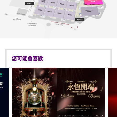
於亞洲國際博覽館範圍內嚴禁售賣或派發未獲授權的
若持票人士所持門票之相應座位未能符合持票人士對
商品或其他物品。
個別座位需求或進出需求，亞洲國際博覽館管理有限
公司及活動主辦機構有權拒絕持票人進入場地並且不
不准站於座椅上。
會作出任何退款。
不准於樓梯及公眾走廊停留。
持票的輪椅人士若需要場館職員協助入座，請在節目
前致電亞洲國際博覽館（+852-3606 8000）以便預先
嚴禁攜帶及發放煙花、煙火、或使用激光儀器。
安排。亦請輪椅人士提早到達演出場地，以便場館職
您可能會喜歡
員安排順利入座。
不准攜帶及使用任何遙控飛行設備或玩具（如：模型
直升機、無人駕駛飛機）。
演出可能會有強光、閃光或煙霧效果，如觀眾感到不
適或需要協助，請盡快通知現場醫療或保安人員。
嚴禁炒賣門票。門票如已被使用或轉售、分享予他人
或作其他商業用途，亞洲國際博覽館管理有限公司及
主辦機構將保留取消該門票之決定權。