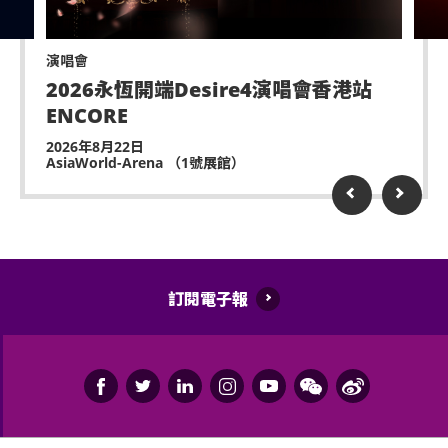
遲到者或被安排於適當時候方可進場，惟不能保證遲
到者之進場權利。
演唱會
除獲亞洲國際博覽館管理有限公司所發出之書面同意
2026永恆開端Desire4演唱會香港站
的導盲犬外，所有人士均不得攜帶任何動物進入場
ENCORE
館。
2026年8月22日
持票人士使用門票時將被視為同意遵守及接受亞洲國
AsiaWorld-Arena （1號展館）
際博覽館、主辦機構及其官方票務之可適用條款及細
則。各項條款及細則將不時修改而不作另行通知。
亞洲國際博覽館管理有限公司作為場地提供者不能保
證參加者的視野在活動中完全不受任何阻礙。
訂閱電子報
如有任何爭議，亞洲國際博覽館管理有限公司及主辦
機構保留最終決定權。
如中、英文版本啟示有任何牴觸或不相符之處，應以
英文版本為準。