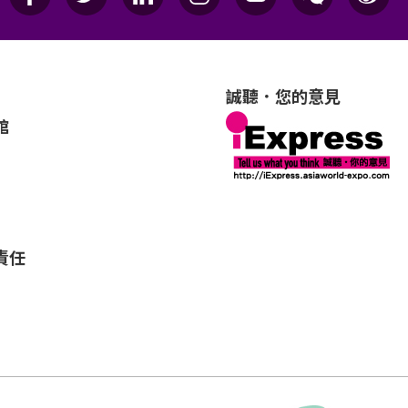
誠聽．您的意見
館
責任