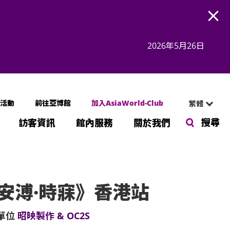
Open
2026年5月26日
活動
前往亞博館
加入AsiaWorld-Club
繁體
搜尋
訪客資訊
館內服務
關於我們
安溥·時寐》香港站
單位
昭映製作 & OC2S