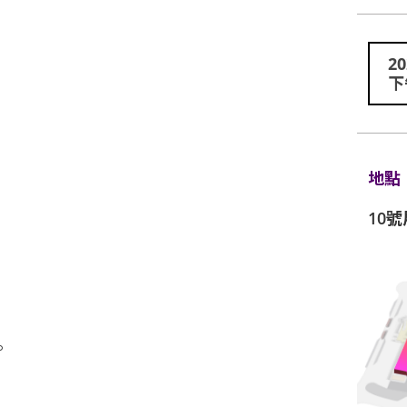
2
下
地點
10
。