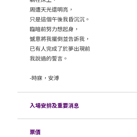
周遭天光還明亮，
只是這個午後我昏沉沉。
臨暗前努力想起身，
憾意將我擺倒並告訴我，
已有人完成了於夢出現前
我說過的誓言。
-時寐，安溥
入場安排及重要消息
1. 購票前請詳閱注意事項，一旦購票成功
​票價
2. 請勿於拍賣網站或是其他非 KKTIX 