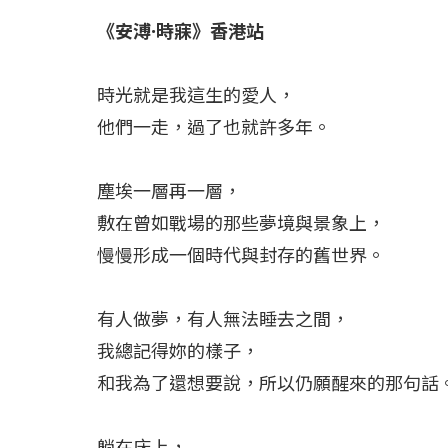
《安溥·時寐》香港站
時光就是我這生的愛人，
他們一走，過了也就許多年。
塵埃一層再一層，
敷在曾如戰場的那些夢境與景象上，
慢慢形成一個時代與封存的舊世界。
有人做夢，有人無法睡去之間，
我總記得妳的樣子，
和我為了還想要說，所以仍願醒來的那句話
躺在床上，