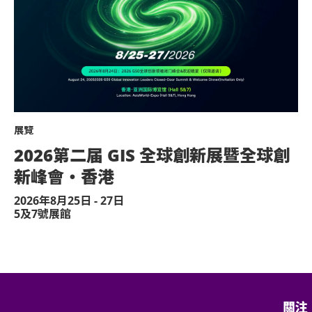
、錄音或直播。如經查獲，現場工作人員
各項規定。如有干擾活動進行之行為，主
時變更或終止此活動之權利。
展覽
ng@sunchaseproductions.com
2026第二届 GIS 全球創新展暨全球創
Facebook (KKTIX Hong Kong)
新峰會・香港
2026年8月25日 - 27日
5及7號展館
關注