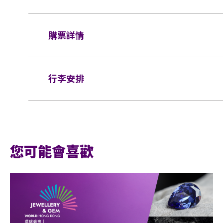
詐騙案件或交易糾紛外，以免影響自身權益
全座位
題，主辦單位及 KKTIX 概不負責。
購票詳情
$1,080 / $980 / $780 / $580
3. 已售出門票恕不接受任何退票、退款。
4. 3歲或以上人士方可進場。
門票於
2023年11月20日（星期一）上午11
5. 每票只限一人。一人一票、憑票入場。
行李安排
網址:
https://sunchaseproductions.kktix
妥善保管好購買之門票。
6. 門票為電子門票，請勿將票券 QR Co
行李安排及寄存
領入場。
7. 如發現購買門票時有任何不尋常的紀錄
您可能會喜歡
有權取消其入場資格並保留一切法律追究的
續費及行政費均不會退還。
8. 禁止攜帶燈牌、螢光棒等發光應援物進
9. 基於安全理由，場館範圍內不准攜帶「
物體，不論其物料(如：氣球)、任何危險品