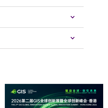
。若發生演出現場無法入場或是其他問
時
在
KKTIX
發售。
如遇門票遺失或損毀，恕不補發。請務必
.cc/events/anpuhk2024
de 任意公開或提供給第三人，以防遭人冒
、炒賣或任何涉及違法的行為，主辦單位
權利。所有已支付的門票費用，包括手
場，以免影響節目。
自拍桿」、玻璃樽、任何比空氣輕的充氣
、武器、噴霧類或利器等物品。