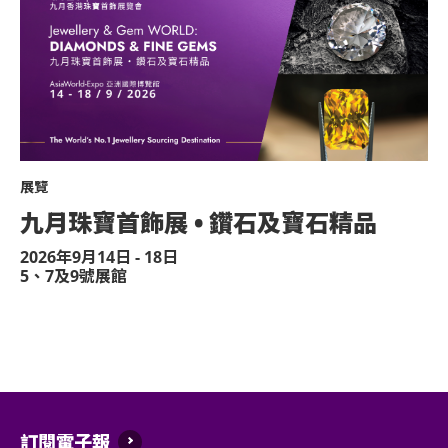
10. 現場禁止攜帶外來食物或飲品。
11. 活動期間嚴禁使用閃光燈攝影、錄影
有權立即刪除本場活動的影音資料。
12. 請持票觀眾務必遵守主辦方及場館的
辦方有權請其離場。
13. 活動相關訊息變動，主辦單位保留隨
展覽
14. 有關活動資訊及詳情，歡迎向主辦單位 ticketi
九月珠寶首飾展 • 鑽石及寶石精品
查詢。如對票務安排有任何疑問，歡迎 inbox KKTIX 
2026年9月14日 - 18日
或 KKTIX Instagram (@kktix_hk) 查詢。
5、7及9號展館
訂閱電子報