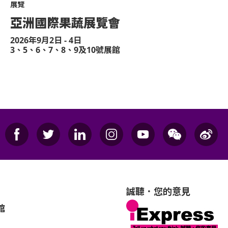
展覽
亞洲國際果蔬展覽會
2026年9月2日 - 4日
3、5、6、7、8、9及10號展館
誠聽．您的意見
館