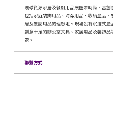
環球資源家居及餐廚用品展匯聚時尚、富創
包括家庭裝飾用品、清潔用品、收納產品、
居及餐廚用品的理想地。現場設有沉浸式產
創意十足的辦公室文具、家居用品及裝飾品
索。
聯繫方式
電郵:
service@globalsources.com
電話:
(852) 8121 2000
網站:
https://www.globalsources.com/tra
fair/hongkongshow/homeKitchen?