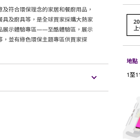
意及符合環保理念的家居和餐廚用品，
餐具及廚具等，是全球買家採購大熱家
2
上
品展示體驗專區——至酷體驗區，展示
等，並有綠色環保主題專區供買家探
地點
1至1
de-
source=OS_HK_TopNav