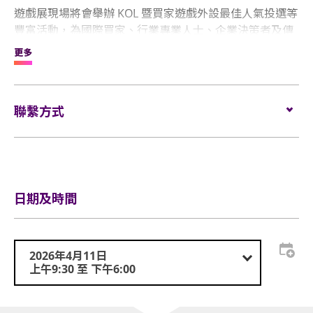
遊戲展現場將會舉辦 KOL 暨買家遊戲外設最佳人氣投選等
豐富活動，為國際買家、行業專業人士、企業決策者及傳
媒代表提供一個絕佳的機會，讓大家共同探索行業的最新
更多
趨勢，建立寶貴的聯繫及發掘未來科技的創新成果。
聯繫方式
電郵:
visit@globalsources.com
電話:
(852) 8121 2000
網站:
https://www.globalsources.com/trade-fair/hk-
show/gaming
日期及時間
2026年4月11日
上午9:30 至 下午6:00