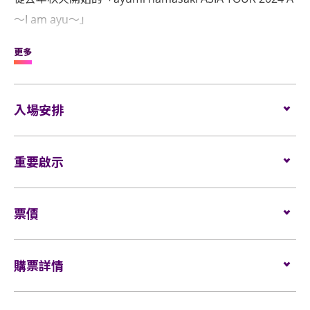
～I am ayu～」
那場在海外TA中掀起熱潮的演出，不僅多次門票秒售罄，
更多
還打破了多項海外藝人的觀眾動員紀錄！現在，這場演出
將以「I am ayu Episode 2」之名，舞台、歌單、演出效
果將全面升級，華麗回歸🔥⚡
入場安排
在亞洲甚至全世界的TA們期待海外巡演重啟的呼聲中，
ayu堅定地表示：「今年，我們將從日本開唱。」
座位觀眾
重要啟示
場館鼓勵觀眾盡量避免攜帶手提袋/背包入場。沒有手
以LaLa arena TOKYO-BAY為起點，ayu將踏上她的海外巡
表演場內不准進行未獲授權的攝影、錄影及錄音。觀
提袋/背包的觀眾，可經特快通道進入場館（如適
演旅程。讓我們用TA的粉色海洋，為她送上最熱烈的支持
票價
眾進入場館前，須接受手提袋/背包檢查。38 X 30 X 20
用）。
吧！
厘米（15 X 12 X 8吋）以上物品、所有專業相機、攝
所有觀眾進場前，須進行金屬探測器的安檢程序（如
座位：
錄及錄音器材及矮凳/可折疊式座椅均禁止帶進表演場
適用）。
$2,280 / $2,280（視線受阻座位）
購票詳情
內。不准攜帶長傘進入演唱會。如有上述限制物品，
$1,880 / $1,880（視線受阻座位）
請寄存於行李寄存服務櫃位或地下的自助儲物箱。
如需再次進場，請向保安人員出示入場證明和當天演
$1,580 / $1,580（視線受阻座位）
門票於
2025年5月20日（星期二）中午12時
在
Cityline
發
唱會門票正本，以茲識別。觀眾必須同時持有所提及