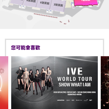
別）或其他有效的醫生證明文件以顯示行動不便。
於亞洲國際博覽館範圍內嚴禁攜帶及使用違禁藥物。
於亞洲國際博覽館範圍內嚴禁售賣或派發未獲授權的
持票的輪椅人士若需要場館職員協助入座，請在節目
商品或其他物品。
前致電亞洲國際博覽館（+852-3606 8000）以便預先
安排。亦請輪椅人士提早到達演出場地，以便場館職
不准站於座椅上。
員安排順利入座。
不准於樓梯及公眾走廊停留。
您可能會喜歡
嚴禁攜帶及發放煙花、煙火、或使用激光儀器。
不准攜帶及使用任何遙控飛行設備或玩具（如：模型
直升機、無人駕駛飛機）。
演出可能會有強光、閃光或煙霧效果，如觀眾感到不
適或需要協助，請盡快通知現場醫療或保安人員。
嚴禁炒賣門票。門票如已被使用或轉售、分享予他人
或作其他商業用途，亞洲國際博覽館管理有限公司及
主辦機構將保留取消該門票之決定權。