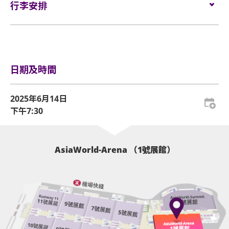
活動門票必須從官方票務銷售點購買。任何損毀、污
$1,280
售。
行李安排
的證明方可再次入場。亞洲國際博覽館有權增刪及更
損、經過塗改、殘缺不全或複印之門票，一概將不受
$980 / $980（視線受阻座位）
網址：
www.cityline.com
換該權利。
理。
$680 / $680（視線受阻座位）
行李安排及寄存
所有門票均不設退款或作任何轉讓。每票只限一人，
於亞博館範圍內使用輪椅及電動輪椅時，須符合以下規
輪椅/看顧人位置：
$680
並須按照主辦機構設定的觀眾年齡限制。任何情況
定：
日期及時間
下，遺失的企位或不設劃位門票均不獲補發。
基於安全理由，場館範圍內不准攜帶「自拍桿」。
輪椅座位門票只適用於須依賴輪椅移動的人士及其看
2025年6月14日
顧人使用。每位輪椅人士在購買輪椅座位門票時，可
下午7:30
座位觀眾年齡限制：只限3歲或以上。3-12歲觀眾必須
同時購買一張看顧人門票。入場時如亞博館管理有限
由成人陪同，購票前請自行斟酌。
公司工作人員要求查證，持有輪椅座位門票的人士必
須出示行動不便的證明*。任何非輪椅使用者或非陪同
亞洲國際博覽館範圍內嚴禁吸煙。
AsiaWorld-Arena （1號展館）
輪椅使用者的任何人士持輪椅座位門票或看顧人門票
入場，亞洲國際博覽館管理有限公司有權拒絕該人士
不准攜帶外來食品及飲品進入亞洲國際博覽館。
及其同行者入場，並且不會安排退款。如有任何爭
嚴禁攜帶玻璃樽、任何比空氣輕的充氣物體，不論其
議，亞洲國際博覽館管理有限公司及主辦機構保留最
物料（如：氣球）、任何危險品、武器、噴霧類或利
終決定權。
器等物品進入表演場內。
*行動不便的證明指「殘疾人士登記證」（肢體傷殘類