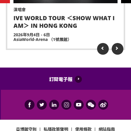
遲到者或被安排於適當時候方可進場，惟不能保證遲
演唱會
到者之進場權利。
IVE WORLD TOUR ＜SHOW WHAT I
AM＞ IN HONG KONG
除獲亞洲國際博覽館管理有限公司所發出之書面同意
的導盲犬外，所有人士均不得攜帶任何動物進入場
2026年9月4日 - 6日
AsiaWorld-Arena （1號展館）
館。
持票人士使用門票時將被視為同意遵守及接受亞洲國
際博覽館、主辦機構及其官方票務之可適用條款及細
則。各項條款及細則將不時修改而不作另行通知。
亞洲國際博覽館管理有限公司作為場地提供者不能保
訂閱電子報
證參加者的視野在活動中完全不受任何阻礙。
如有任何爭議，亞洲國際博覽館管理有限公司及主辦
機構保留最終決定權。
如中、英文版本啟示有任何牴觸或不相符之處，應以
英文版本為準。
亞博館守則
|
私隱政策聲明
|
使用條款
|
網站指南