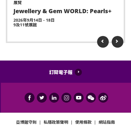
3606 8888)以便預先安排。亦請輪椅人士提早到達演
展覽
升機、無人駕駛飛機)。
出場地，以便場館職員安排順利入座。持票的輪椅人
Jewellery & Gem WORLD: Pearls+
士若需要場館職員協助入座，請在節目前致電亞洲國
演出可能會有強光、閃光或煙霧效果，如觀眾感到不
2026年9月14日 - 18日
際博覽館(+852-3606 8888)以便預先安排。亦請輪椅
適或需要協助，請盡快通知現場醫療或保安人員。
9及11號展館
人士提早到達演出場地，以便場館職員安排順利入
嚴禁炒賣門票。門票如已被使用或轉售、分享予他人
座。
或作其他商業用途，亞洲國際博覽館管理有限公司及
主辦機構將保留取消該門票之決定權。
遲到者或被安排於適當時候方可進場，惟不能保證遲
到者之進場權利
訂閱電子報
除獲亞洲國際博覽館管理有限公司所發出之書面同意
的導盲犬外，所有人士均不得攜帶任何動物進入場
館。
持票人士使用門票時將被視為同意遵守及接受亞洲國
際博覽館、主辦機構及其官方票務之可適用條款及細
亞博館守則
|
私隱政策聲明
|
使用條款
|
網站指南
則。各項條款及細則將不時修改而不作另行通知。