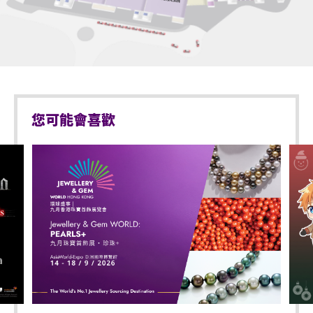
於亞博館範圍內使用輪椅及電動輪椅時，須符合以下規定:
亞洲國際博覽館範圍內嚴禁吸煙。
不准攜帶外來食品及飲品進入亞洲國際博覽館。
輪椅座位門票只適用於須依賴輪椅移動的人士及其看
顧人使用。每位輪椅人士在購買輪椅座位門票時，可
嚴禁攜帶玻璃樽、任何比空氣輕的充氣物體，不論其
同時購買一張看顧人門票。入場時如亞博館管理有限
物料(如：氣球)、任何危險品、武器、噴霧類或利器等
公司工作人員要求查證，持有輪椅座位門票的人士必
物品進入表演場內。
您可能會喜歡
須出示行動不便的證明*。任何非輪椅使用者或非陪同
輪椅使用者的任何人士持輪椅座位門票或看顧人門票
於亞洲國際博覽館範圍內嚴禁攜帶及使用違禁藥物。
入場，亞洲國際博覽館管理有限公司有權拒絕該人士
及其同行者入場，並且不會安排退款。如有任何爭
於亞洲國際博覽館範圍內嚴禁售賣或派發未獲授權的
議，亞洲國際博覽館管理有限公司及主辦機構保留最
商品或其他物品。
終決定權。
不准站於座椅上。
*行動不便的證明指「殘疾人士登記證」(肢體傷殘類別) 或
其他有效的醫生證明文件以顯示行動不便。
不准於樓梯及公眾走廊停留。
嚴禁攜帶及發放煙花、煙火、或使用激光儀器。
持票的輪椅人士若需要亞博館管理有限公司工作人員
協助入座，請在節目前致電亞洲國際博覽館(+852-
不准攜帶及使用任何遙控飛行設備或玩具(如：模型直