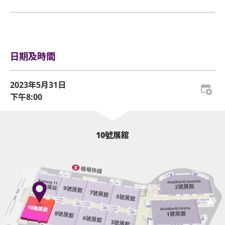
VIP 門票詳情:
所提及的證明方可再次入場。亞洲國際博覽館有權增
眾進入場館前，須接受手提袋/背包檢查。38 X 30 X 20
刪及更換該權利。
行李安排及寄存
厘米 (15 X 12 X 8吋) 以上物品、所有專業相機、攝錄
及錄音器材及矮凳/可折疊式座椅均禁止帶進表演場
1 X VIP 區門票(企位)
企位區域之觀眾須依照列印於門票上及確認電郵內的
內。不准攜帶長傘進入演唱會。如有上述限制物品，
序號依次序進場，而有關序號由系統於每個交易完成
1 X 限量版商品
請寄存於行李寄存服務櫃位或地下的自助儲物箱。
日期及時間
後自動編配。
1 X 頸繩 & VIP掛牌
活動門票必須從官方票務銷售點購買。任何損毀、污
2023年5月31日
損、經過塗改、殘缺不全或複印之門票，一概將不受
[
詳細資料
:
1 X 官方海報
下午8:00
理。
企位等候區將於演唱會開場前4小時開放(實際時間根據現
場情況而定)，持企位門票的觀眾須在等候區內之指定票
1 X 優先購買其他週邊商品
所有門票均不設退款或作任何轉讓。每票只限一人，
區，依其門票上之序號順序排隊。
並須按照主辦機構設定的觀眾年齡限制。任何情況
10號展館
演唱會開場前2小時(實際時間根據現場情況而定)，企位等
下，遺失的企位或不設劃位門票均不獲補發。
候區之觀眾可開始順序進入演唱場館。
當企位等候區之觀眾開始進場，其後到達之觀眾的門票序
基於安全理由，場館範圍內不准攜帶「自拍桿」。
號將會作廢。此等觀眾並須待所有企位等候區的觀眾進場
座位觀眾年齡限制: 只限3歲或以上。
後方可進場。
以上措施可能按現場實際情況而有所變更，亞洲國際博覽
企位觀眾年齡限制: 只限12歲或以上及身高140cm或以
館管理有限公司保留修改入場安排的權利而不作另行通
上。
知。
]