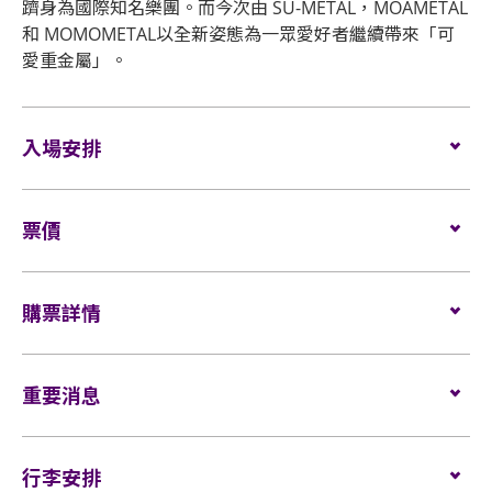
躋身為國際知名樂團。而今次由 SU-METAL，MOAMETAL
和 MOMOMETAL以全新姿態為一眾愛好者繼續帶來「可
愛重金屬」。
入場安排
企位觀眾
​票價
場館鼓勵觀眾盡量避免攜帶手提袋/背包入場。沒有手
提袋/背包的觀眾，可經特快通道進入場館 (如適用)。
票價（全場企位）:
所有觀眾進場前，須進行金屬探測器的安檢程序 (如適
購票詳情
用)。
$1480 (VIP)
門票於
2023年4月25日（星期二）上午10時
在HK
所有企位觀眾須佩戴保安檢測手帶，以助場館監察人
$1180
Ticketing發售。
重要消息
流及應對緊急情況 (如適用)。
網址:
www.hkticketing.com
$880
電話訂票熱線:（852）3128-8288 (10am-6pm)
如需再次進場，請向保安人員出示入場證明、當天演
行李安排
唱會門票正本和手帶，以茲識別。觀眾必須同時持有
表演場內不准進行未獲授權的攝影、錄影及錄音。觀