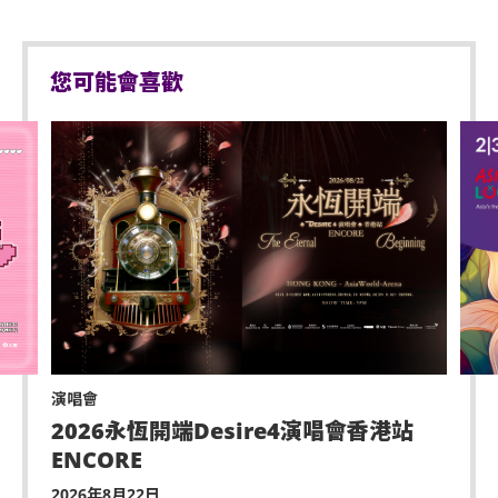
會作出任何退款。
不准於樓梯及公眾走廊停留。
FLOOR PACKAGE 套組禮包 HKD1888
持票的輪椅人士若需要亞博館管理有限公司工作人員
嚴禁攜帶LED燈牌及發放煙花、煙火、或使用激光儀
您可能會喜歡
* FLOOR TICKET *1 / 一張內場票
協助入座，請在節目前致電亞洲國際博覽館(+852-
器。
* SIGNED POSTER*1 / 一張親筆簽名海報
3606 8888)以便預先安排。亦請輪椅人士提早到達演
不准攜帶及使用任何遙控飛行設備或玩具(如：模型直
出場地，以便場館職員安排順利入座。持票的輪椅人
* EXCLUSIVE PHOTO CARD*1 (Day 1 & Day 2 are
升機、無人駕駛飛機)。
士若需要場館職員協助入座，請在節目前致電亞洲國
different photos) / 獨家小卡*1 (兩日不同照片)
際博覽館(+852-3606 8888)以便預先安排。亦請輪椅
演出可能會有強光、閃光或煙霧效果，如觀眾感到不
人士提早到達演出場地，以便場館職員安排順利入
適或需要協助，請盡快通知現場醫療或保安人員。
*Please read the terms and conditions carefully. Once
座。
you have purchased the Package, you have
嚴禁炒賣門票。門票如已被使用或轉售、分享予他人
或作其他商業用途，亞洲國際博覽館管理有限公司及
acknowledged and agreed to these terms. 請仔細閱讀
主辦機構將保留取消該門票之決定權。
條款和條件。一旦您購買了套組禮包，即表示您已確認並
同意這些條款
遲到者或被安排於適當時候方可進場，惟不能保證遲
演唱會
到者之進場權利
2026永恆開端Desire4演唱會香港站
ENCORE
除獲亞洲國際博覽館管理有限公司所發出之書面同意
的導盲犬外，所有人士均不得攜帶任何動物進入場
2026年8月22日