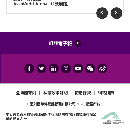
AsiaWorld-Arena （1號展館）
館。
持票人士使用門票時將被視為同意遵守及接受亞洲國
際博覽館、主辦機構及其官方票務之可適用條款及細
則。各項條款及細則將不時修改而不作另行通知。
訂閱電子報
亞洲國際博覽館管理有限公司作為場地提供者不能保
證參加者的視野在活動中完全不受任何阻礙。
如有任何爭議，亞洲國際博覽館管理有限公司及主辦
機構保留最終決定權。
如中、英文版本啟示有任何牴觸或不相符之處，應以
英文版本為準。
亞博館守則
|
私隱政策聲明
|
使用條款
|
網站指南
© 亞洲國際博覽館管理有限公司
2026
, 版權所有。
本公司為
香港機場管理局
旗下香港國際機場服務控股有限公
司的成員之一