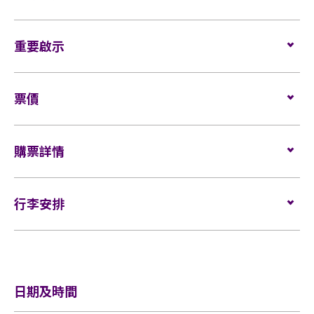
座位觀眾
重要啟示
場館鼓勵觀眾盡量避免攜帶手提袋/背包入場。沒有手
表演場內不准進行未獲授權的攝影、錄影及錄音。觀
提袋/背包的觀眾，可經特快通道進入場館 (如適用)。
票價
眾進入場館前，須接受手提袋/背包檢查。38 X 30 X 20
所有觀眾進場前，須進行金屬探測器的安檢程序 (如適
厘米 (15 X 12 X 8吋) 以上物品、所有專業相機、攝錄
用)。
及錄音器材及矮凳/可折疊式座椅均禁止帶進表演場
全座位：
購票詳情
內。不准攜帶長傘進入演唱會。如有上述限制物品，
$2088 (VVIP)
如需再次進場，請向保安人員出示入場證明和當天演
請寄存於行李寄存服務櫃位或地下的自助儲物箱。
唱會門票正本，以茲識別。觀眾必須同時持有所提及
$1988 (VIP) / $1988 (VIP - 視線受阻座位)
門票於
2025
年8
月16
日（星期六）中午12
時
在
大麥
發售。
的證明方可再次入場。亞洲國際博覽館有權增刪及更
活動門票必須從官方票務銷售點購買。任何損毀、污
$1888 (FLOOR PACKAGE)
行李安排
網址：
www.damai.cn
換該權利。
損、經過塗改、殘缺不全或複印之門票，一概將不受
$1688 / $1688 (視線受阻座位)
理。
行李安排及寄存
如未能於公佈的進場內報到，將視為放棄福利權利。
$1388
所有門票均不設退款或作任何轉讓。每票只限一人，
$1088
3歲以下兒童不得進入坐位區
並須按照主辦機構設定的觀眾年齡限制。任何情況
$888
日期及時間
於亞博館範圍內使用輪椅及電動輪椅時，須符合以下規
下，遺失的企位或不設劃位門票均不獲補發。
輪椅/看顧人位置：
$1088
定：