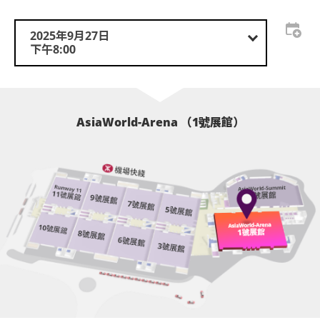
基於安全理由，場館範圍內不准攜帶「自拍桿」。任
何形式之LED燈牌燈布
VVIP PACKAGE套組禮包 HKD2088
2025年9月27日
輪椅座位門票只適用於須依賴輪椅移動的人士及其看
下午8:00
顧人使用。每位輪椅人士在購買輪椅座位門票時，可
* FLOOR TICKET *1 / 一張內場票
座位觀眾年齡限制: 只限3歲或以上。
同時購買一張看顧人門票。入場時如亞博館管理有限
* SOUND CHECK EXPERIENCE /SOUND CHECK體驗
亞洲國際博覽館範圍內嚴禁吸煙。
公司工作人員要求查證，持有輪椅座位門票的人士必
* SOUND CHECK PASS + LANYARD / 綵排證+掛繩
須出示行動不便的證明*。任何非輪椅使用者或非陪同
除了塑膠瓶水，嚴禁攜帶玻璃樽, 鋁罐及其他食品及飲
* SEND OFF (on stage good bye section) / 歡送
輪椅使用者的任何人士持輪椅座位門票或看顧人門票
AsiaWorld-Arena （1號展館）
品進入表演場內，表演場內禁止飲食。
入場，亞洲國際博覽館管理有限公司有權拒絕該人士
* EXCLUSIVE PHOTO CARD*1 (Day 1 & Day 2 are
及其同行者入場，並且不會安排退款。如有任何爭
different photos) / 獨家小卡*1 (兩日不同照片)
嚴禁攜帶玻璃樽、任何比空氣輕的充氣物體，不論其
議，亞洲國際博覽館管理有限公司及主辦機構保留最
物料(如：氣球)、任何危險品、武器、噴霧類或利器等
終決定權。
物品進入表演場內。
VIP PACKAGE套組禮包 HKD1988
*行動不便的證明指「殘疾人士登記證」(肢體傷殘類別) 或
* FLOOR TICKET *1 / 一張內場票
於亞洲國際博覽館範圍內嚴禁攜帶及使用違禁藥物。
其他有效的醫生證明文件以顯示行動不便。
* SOUND CHECK EXPERIENCE /SOUND CHECK體驗
於亞洲國際博覽館範圍內嚴禁售賣或派發未獲授權的
* SOUND CHECK PASS + LANYARD /綵排證+掛繩
若持票人士所持門票之相應座位未能符合持票人士對
商品或其他物品。
個別座位需求或進出需求，亞洲國際博覽館管理有限
* EXCLUSIVE PHOTO CARD*1 (Day 1 & Day 2 are
不准站於座椅上。
公司及活動主辦機構有權拒絕持票人進入場地並且不
different photos) / 獨家小卡*1 (兩日不同照片)