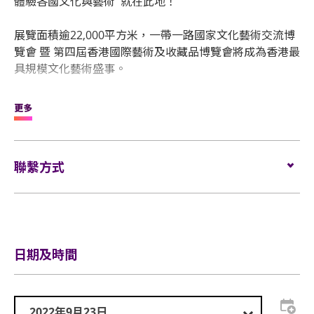
體驗各國文化與藝術 就在此地！
展覽面積逾22,000平方米，一帶一路國家文化藝術交流博
覽會 暨 第四屆香港國際藝術及收藏品博覽會將成為香港最
具規模文化藝術盛事。
在這全球文化節中，您不但可欣賞到各國藝術品和獨特文
更多
化產品外，更可一睹精彩文化表演！大眾可藉此難得機會
近距離了解各國文化魅力。
聯繫方式
請密切留意大會網址
www.beltnroadculture.com
。如有
任何疑問，歡迎隨時與我們聯絡。
電郵:
info@beltnroadculture.com
電話:
(852) 2763 9011
日期及時間
網站:
https://www.beltnroadculture.com/
2022年9月23日