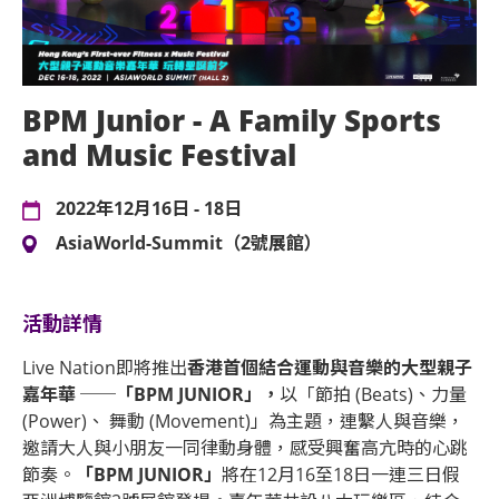
BPM Junior - A Family Sports
and Music Festival
2022年12月16日 - 18日
AsiaWorld-Summit（2號展館）
活動詳情
Live Nation即將推出
香港首個結合運動與音樂的大型
親子
嘉年華
──
「
BPM JUNIOR
」
，
以「節拍 (Beats)、力量
(Power)、 舞動 (Movement)」為主題，連繫人與音樂，
邀請大人與小朋友一同律動身體，感受興奮高亢時的心跳
節奏。
「
BPM JUNIOR
」
將在12月16至18日一連三日假