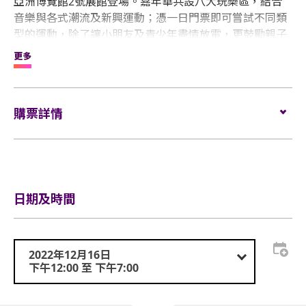
亞洲博覽館2號展館登場。嘉年華共設八大玩樂區，結合
音樂與各式潮流及新興運動；憑一日門票即可嘗試不同類
型的運動，除了讓小朋友及青少年盡情放電，更鼓勵親子
一同挑戰，留下好玩難忘的回憶。
更多
為鼓勵入場的朋友積極體驗各項運動，參加者入場時將獲
發「BPM 挑戰紀錄卡」一張，完成5個或以上項目的參加
購票詳情
者更可即日獲頒「BPM 全能運動員紀念獎牌」乙個。完成
整天的運動挑戰後，一班小DJ將於傍晚帶來精彩熱鬧的音
門票於HK Ticketing網址
www.hkticketing.com
，電話訂
樂派對，每晚不同主題，把現場氣氛推到最高點。
「
BPM
票熱線（852）3128-8288 (10am-8pm)發售。
JUNIOR
」
絕對是今個聖誕前夕最盡興的親子體驗！
日期及時間
2022年12月16日
下午12:00 至 下午7:00