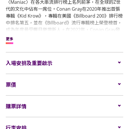
〈Maniac〉在各大串流排行榜上名列前茅，在全球的Z世
代的文化中佔有一席位。Conan Gray在2020年推出首張
專輯《Kid Krow》，專輯在美國《Billboard 200》排行榜
中排名第五，並在《Billboard》流行專輯榜上榮登榜首，
成為年度最受矚目樂壇新人。在2022年，Conan Gray發
行的第二張專輯《Superache》再度登上《Billboard
更多
200》十大專輯榜，並在澳洲、英國、愛爾蘭和荷蘭等地
的排行榜上獲得優異成績。憑著超過150億的串流天量，
Conan Gray受到《紐約時報》、《Rolling Stone》、
入場安排及重要啟示
《Vogue》、《GQ》、《V Man》、《Paper》、
《Fader》、《Billboard》和《NPR》等知名權威媒體的
請參閱主辦單位網站以了解活動最新安排：
Conan Gray –
一致讚譽。他亦曾擔任著名電視節目的表演嘉賓，包括：
Found Heaven On Tour – 入場須知 | Live Nation Hong
票價
在Jimmy Fallon主持的《The Tonight Show》、Seth
Kong
Meyers主持的《Late Night》、James Corden主持的
《The Late Late Show》和《The Today Show Summer
全企位
：
》夏季音樂會系列等。Conan Gray亦是時尚界的寵兒，
VIP $1900 (Conan Gray Q&A VIP Package)
購票詳情
他在2022年穿著一身由Valentino定制的時裝登上
VIP $1500 (Heaven on Tour Premium Package)
Coachella音樂節的主舞台，每年又以不同造型在MET
$898
門票於
2024年5月10日（星期五）中午12時
在
Cityline
發
Gala亮相，一度登上《Vogue》、《GQ》和《Paper》等
$598
售。
行李安排