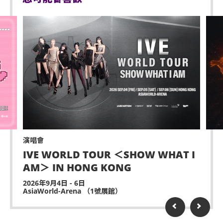
顧人使用。每位輪椅人士在購買輪椅座位門票時，可
嚴禁攜帶及發放煙花、煙火、或使用激光儀器。
同時購買一張看顧人門票。入場時如亞博館管理有限
公司工作人員要求查證，持有輪椅座位門票的人士必
不准攜帶及使用任何遙控飛行設備或玩具（如：模型
須出示行動不便的證明*。任何非輪椅使用者或非陪同
直升機、無人駕駛飛機）。
輪椅使用者的任何人士持輪椅座位門票或看顧人門票
演出可能會有強光、閃光或煙霧效果，如觀眾感到不
入場，亞洲國際博覽館管理有限公司有權拒絕該人士
適或需要協助，請盡快通知現場醫療或保安人員。
及其同行者入場，並且不會安排退款。如有任何爭
議，亞洲國際博覽館管理有限公司及主辦機構保留最
嚴禁炒賣門票。門票如已被使用或轉售、分享予他人
終決定權。
或作其他商業用途，亞洲國際博覽館管理有限公司及
*行動不便的證明指「殘疾人士登記證」（肢體傷殘類
主辦機構將保留取消該門票之決定權。
別）或其他有效的醫生證明文件以顯示行動不便。
遲到者或被安排於適當時候方可進場，惟不能保證遲
演唱會
到者之進場權利。
持票的輪椅人士若需要場館職員協助入座，請在節目
IVE WORLD TOUR ＜SHOW WHAT I
前致電亞洲國際博覽館（+852-3606 8888）以便預先
AM＞ IN HONG KONG
除獲亞洲國際博覽館管理有限公司所發出之書面同意
安排。亦請輪椅人士提早到達演出場地，以便場館職
的導盲犬外，所有人士均不得攜帶任何動物進入場
2026年9月4日 - 6日
員安排順利入座。
AsiaWorld-Arena （1號展館）
館。
持票人士使用門票時將被視為同意遵守及接受亞洲國