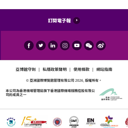
際博覽館、主辦機構及其官方票務之可適用條款及細
則。各項條款及細則將不時修改而不作另行通知。
亞洲國際博覽館管理有限公司作為場地提供者不能保
訂閱電子報
證參加者的視野在活動中完全不受任何阻礙。
如有任何爭議，亞洲國際博覽館管理有限公司及主辦
機構保留最終決定權。
如中、英文版本啟示有任何牴觸或不相符之處，應以
英文版本為準。
亞博館守則
|
私隱政策聲明
|
使用條款
|
網站指南
© 亞洲國際博覽館管理有限公司
2026
, 版權所有。
本公司為
香港機場管理局
旗下香港國際機場服務控股有限公
司的成員之一