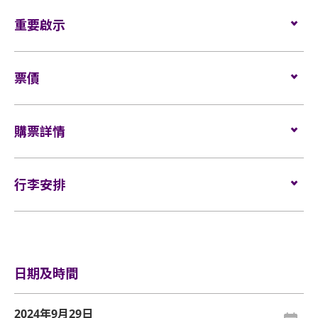
企位觀眾
重要啟示
場館鼓勵觀眾盡量避免攜帶手提袋/背包入場。沒有手
提袋/背包的觀眾，可經特快通道進入場館（如適
用）。
表演場內不准進行未獲授權的攝影、錄影及錄音。觀
票價
眾進入場館前，須接受手提袋/背包檢查。38 X 30 X 20
所有觀眾進場前，須進行金屬探測器的安檢程序（如
厘米（15 X 12 X 8吋）以上物品、所有專業相機、攝
適用）。
全企位：
錄及錄音器材及矮凳/可折疊式座椅均禁止帶進表演場
BLOCK A - $1190 (VIP)
購票詳情
內。不准攜帶長傘進入演唱會。如有上述限制物品，
所有企位觀眾須佩戴保安檢測手帶，以助場館監察人
BLOCK B - $890
請寄存於行李寄存服務櫃位或地下的自助儲物箱。
流及應對緊急情況（如適用）。
門票於
2024年8月30日（星期五）上午10時
在
Cityline
發
活動門票必須從官方票務銷售點購買。任何損毀、污
售。
行李安排
如需再次進場，請向保安人員出示入場證明、當天演
損、經過塗改、殘缺不全或複印之門票，一概將不受
網址：
www.cityline.com
唱會門票正本和手帶，以茲識別。觀眾必須同時持有
理。
所提及的證明方可再次入場。亞洲國際博覽館有權增
行李安排及寄存
刪及更換該權利。
所有門票均不設退款或作任何轉讓。每票只限一人，
並須按照主辦機構設定的觀眾年齡限制。任何情況
企位區域之觀眾須依照列印於門票上及確認電郵內的
日期及時間
下，遺失的企位或不設劃位門票均不獲補發。
序號依次序進場，而有關序號由系統於每個交易完成
後自動編配。
基於安全理由，場館範圍內不准攜帶「自拍桿」。
2024年9月29日