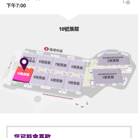
下午7:00
企位觀眾年齡限制：只限18歲或以上及身高140cm或
［
詳細資料
：
以上。
企位等候區將於演唱會開場前4小時開放（實際時間根據
現場情況而定），持企位門票的觀眾須在等候區內之指定
亞洲國際博覽館範圍內嚴禁吸煙。
10號展館
票區，依其門票上之序號順序排隊。
演唱會開場前2小時（實際時間根據現場情況而定），企
不准攜帶外來食品及飲品進入亞洲國際博覽館。
位等候區之觀眾可開始順序進入演唱場館。
嚴禁攜帶玻璃樽、任何比空氣輕的充氣物體，不論其
當企位等候區之觀眾開始進場，其後到達之觀眾的門票序
物料（如：氣球）、任何危險品、武器、噴霧類或利
號將會作廢。此等觀眾並須待所有企位等候區的觀眾進場
器等物品進入表演場內。
後方可進場。
以上措施可能按現場實際情況而有所變更，亞洲國際博覽
於亞洲國際博覽館範圍內嚴禁攜帶及使用違禁藥物。
館管理有限公司保留修改入場安排的權利而不作另行通
知。
］
於亞洲國際博覽館範圍內嚴禁售賣或派發未獲授權的
商品或其他物品。
於亞博館範圍內使用輪椅及電動輪椅時，須符合以下規
定：
不准站於座椅上。
不准於樓梯及公眾走廊停留。
輪椅座位門票只適用於須依賴輪椅移動的人士及其看
您可能會喜歡