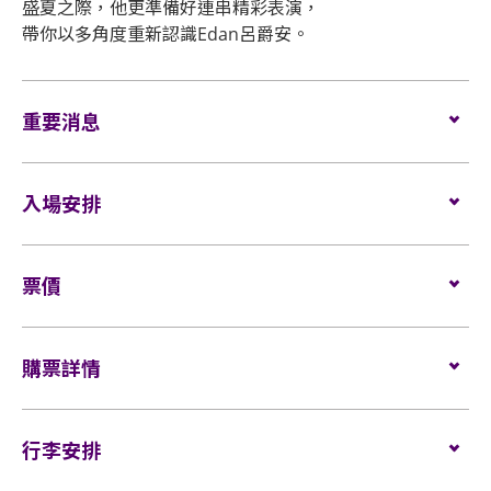
盛夏之際，他更準備好連串精彩表演，
帶你以多角度重新認識Edan呂爵安。
重要消息
本演唱會場內請勿攝影及攝錄，除特許人員外，所有人
入場安排
士嚴禁攜帶攝影及攝錄器材進場。
嚴禁在本演唱會場內吸煙、飲食、錄音、攝影或錄影，
本演唱會之主辦單位為MakerVille Company
或攜帶玻璃瓶、食品、飲品、金屬利器、易燃物品、鐳
​票價
Limited（「主辦單位」）。
射指示器、升空氣球或金屬氣球等危險物品進入本演唱
會場地。
觀眾必須持有效門票方可進入本演唱會場地，且限制每
​座位:
$1080/ $880/ $580
人一張門票。進場人士必須遵守本演唱會及場地之特定
輪椅位置:
購票詳情
$1080
所有人士均不得攜帶任何動物(除經場地事先書面同意
條款限制，包括但不限於年齡限制、行為規範、禁止攜
的導盲犬外)進入本演唱會場地。
帶物品等。如有任何違規行為，場地工作人員有權拒絕
門票於
2023年7月19日早上10時
在HK Ticketing發售。
其入場或要求離場。
網址:
行李安排
www.hkticketing.com
為避免干擾演唱會的進行，請在本演唱會進行期間關掉
電話訂票熱線:（852）3128-8288 (10am-6pm)
鬧鐘及手提電話的響鬧裝置。
本演唱會只限 6 歲或以上持有效身份證明文件人士入