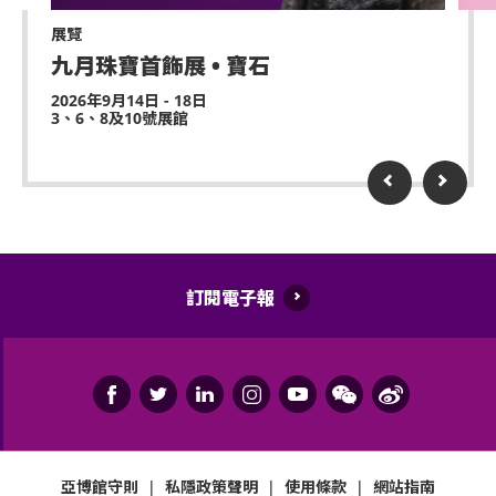
持票人士須遵守香港法例、主辦單位及場地之安全指
及/或MIRROR Facebook專頁
展覽
引、場地規則、主辦單位及場地工作人員的指示。進場
(https://www.facebook.com
/MIRROR.WeAre
) /
九月珠寶首飾展 • 寶石
人士應自行注意個人安全，避免在場內出現任何危險或
Instagram(
https://www.instagram.com/mirror.weare
不安全行為。主辦單位有權拒絕任何未能遵守相關規例
2026年9月14日 - 18日
) 內的最新公佈。
3、6、8及10號展館
的持票人士進場或隨時要求該等人士離開。如有任何緊
急情況，進場人士應立即向工作人員尋求協助。
購買本演唱會門票的人士、持票人士及進場人士同意受
本條款及條件及所有與本演唱會相關的適用規定所約
主辦單位有權決定遲到者入場的時間及方式，持票人士
束。主辦單位保留不時更新或修改本條款及條件的權
應遵守主辦單位及/或場地工作人員之指示及安排入
利，而不作另行通知，如有任何更新或修改，相關條款
場。
將於發佈在主辦單位Facebook專頁
(
https://www.facebook.com/MakerVille.official
) /
若本演唱會因任何原因需取消或改期，請留意主辦單位
訂閱電子報
Instagram
Facebook專頁
(
https://www.instagram.com/makerville.official
) 後
(
https://www.facebook.com/MakerVille.official
) /
即時生效。如有任何爭議，主辦單位將擁有最終的決定
Instagram
權和具約束力的決定。
(
https://www.instagram.com/makerville.official
)、
MIRO Facebook專頁
本條款及條件受香港特別行政區（「香港」）法律管
(
https://www.facebook.com/MIRO.weallare
) /
轄。購票人士、持票人士及進場人士同意受香港法院的
Instagram (
https://instagram.com/miro.weallare
)
亞博館守則
|
私隱政策聲明
|
使用條款
|
網站指南
專屬司法管轄權管轄。