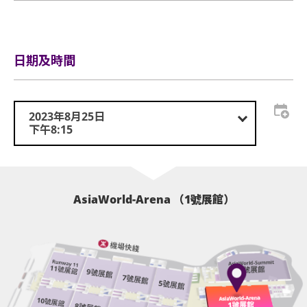
行李安排及寄存
場，年齡未滿16歲之人士須由家長或監護人陪同入場。
嚴禁攜帶任何影響或妨礙他人視線及欣賞本演唱會的物
場地工作人員有權查驗參加者的身份證明文件以驗證年
件進場，包括但不限於38×30×20厘米以上手提包/背
齡，如未能通過驗證，場地工作人員有權拒絕其入場。
包、大面積燈牌（燈牌最大體積為38x30x20 厘米）、
日期及時間
自拍桿、氣球、旗幟、長傘及板凳等，主辦單位保留沒
本演唱會門票資料及入場確認碼（如有）一經刪除、修
收上述物件至本演唱會完結的權利。如有上述限制物
改或篡改，即告失效作廢。如有任何遺失、損毀、塗
品，請寄存於場地之行李寄存服務櫃位或地下的自助儲
改、偽造、偷竊、欺詐或未經授權使用之情況，主辦單
2023年8月25日
物櫃箱。
位將不會承擔任何責任或補發門票，任何影印本均視作
下午8:15
無效。如有任何爭議，概以主辦單位之紀錄為準，主辦
若任何人士違反本條款及條件、違反主辦單位及/或場
單位具有最終決定權。
地規則、騷擾他人或從事任何主辦單位認為不適當的行
為，主辦單位有權要求相關人士立即離開場地，並不予
主辦單位若發現或懷疑有人炒賣或轉售本演唱會門票，
以任何賠償或退款。
AsiaWorld-Arena （1號展館）
或未經主辦單位授權而將門票用於商業用途、或從事任
何違法行為（包括但不限於盜用個人資料或偽造身份證
本演唱會之過程可能會被拍攝、錄影及/或現場直播，
明文件），主辦單位有權取消相關人士之購票及/或入
主辦單位有權（但非義務）在世界各地的電視及其他主
場資格，並取消相關門票，主辦單位亦保留採取法律行
辦單位認為適合的媒體上，及/或以其他任何形式廣播
動的權利。被取消購票和/或入場資格的人士將無法進
或發佈。所有本演唱會之知識產權，包括但不限於現場
入活動場地，同時被取消的門票亦將失效，所有已支付
錄影及/或其相關過程中所錄製的影音製品的知識產權
的門票費用，包括手續費均不會退還。