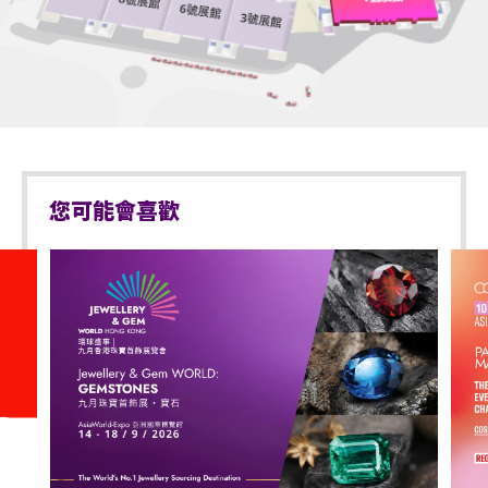
及其他一切權利均由主辦單位永久擁有。持票人進入演
唱會場地即表示同意被錄音或拍攝，持票人士在此不可
主辦單位並非本演唱會門票之供應商，對門票的品質及
撤銷地放棄其對有關本演唱會現場錄影及/或其相關過
適用性，均不作任何聲明或保證。如對本演唱會門票之
程的影音錄影製品內容現有及未來的所有權利（包括但
質素或服務有任何查詢或投訴，請直接與門票供應商聯
不限於版權、知識產權及精神權利）。
絡，主辦單位概不承擔任何責任。
在法律允許的最大範圍內，主辦單位不會對持票人士或
主辦單位不承擔因任何原因（包括但不限於填寫錯誤或
其他人士就參與本演唱會或其相關過程、接受或使用紀
系統錯誤）未能在指定時間內完成購票而導致的任何損
念品（如有）、或參加任何與紀念品（如有）有關的活
您可能會喜歡
失或損害責任。
動而導致任何直接或間接的傷害、損害、損失、費用、
意外、延誤或不便承擔任何責任。
主辦單位保留權利更改本演唱會之內容而不作退票或換
票。
如本演唱會開場時間前兩小時懸掛八號或以上風球或黑
色暴雨警告訊號，請留意主辦單位Facebook專頁
主辦單位有權隨時更改或延遲本演唱會之演出日期、取
(
https://www.facebook.com/MakerVille.official
) /
消本演唱會、重新編配或刪減座位，而不會就此對有關
Instagram
人士之任何期望落差、不便、損失或損害承擔任何責
(
https://www.instagram.com/makerville.official
)、
任。如有任何爭議，主辦單位所作的決定為最終。
MIRO Facebook專頁
持票人士須根據本演唱會門票的行數及座位編號入座。
(
https://www.facebook.com/MIRO.weallare
) /
Instagram (
https://instagram.com/miro.weallare
)