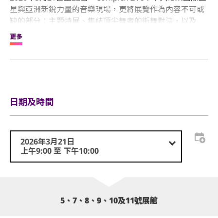
星與亞洲新銳力量的音樂現場，更將展覽作為內容不可或
缺的部分：主題特展、集結頂尖舞者的街舞對決，以及
Family Style美食節，共同構築一場可看、可逛、可沉浸的
更多
文化體驗。
限定市集依然是聯名設計、限量單品的首發陣地，無縫連
接音樂、時尚與創意；超精彩的展覽內容，也讓Complex
Live！不止於舞台，更是理解當下潮流文化何以發生、如
日期及時間
何流動的入口。
Complex Live！將於2026年3月21日至22日呈現。更多資
訊請瀏覽 complexconhk.com/complex-live
2026年3月21日
上午9:00 至 下午10:00
5、7、8、9、10及11號展館