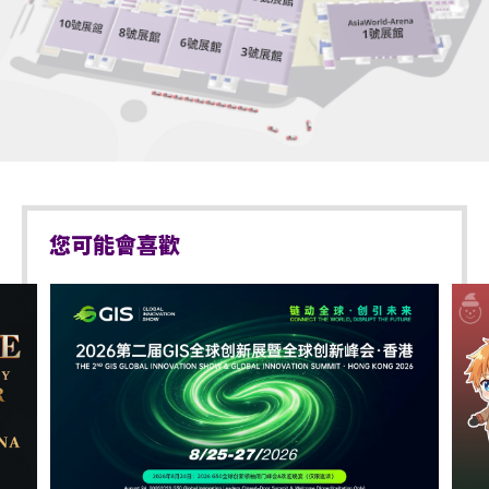
所有飲品入場前必須去除瓶蓋/蓋子。
知。
］
於亞博館範圍內使用輪椅及電動輪椅時，須符合以下規
嚴禁攜帶玻璃樽、鋁罐、保溫瓶、任何比空氣輕的充
定：
氣物體，不論其物料（如：氣球）、任何危險品、武
器、噴霧類或利器等物品進入表演場內。
輪椅座位門票只適用於須依賴輪椅移動的人士及其看
顧人使用。每位輪椅人士在購買輪椅座位門票時，可
所有橫額/標誌不能大於A4尺寸。
同時購買一張看顧人門票。入場時如亞博館管理有限
於亞洲國際博覽館範圍內嚴禁攜帶及使用違禁藥物。
公司工作人員要求查證，持有輪椅座位門票的人士必
須出示行動不便的證明*。任何非輪椅使用者或非陪同
於亞洲國際博覽館範圍內嚴禁售賣或派發未獲授權的
您可能會喜歡
輪椅使用者的任何人士持輪椅座位門票或看顧人門票
商品或其他物品。
入場，亞洲國際博覽館管理有限公司有權拒絕該人士
及其同行者入場，並且不會安排退款。如有任何爭
嚴禁攜帶及發放煙花、煙火、或使用激光儀器。
議，亞洲國際博覽館管理有限公司及主辦機構保留最
終決定權。
不准攜帶及使用任何遙控飛行設備或玩具（如：模型
直升機、無人駕駛飛機）。
*行動不便的證明指「殘疾人士登記證」（肢體傷殘類
別）或其他有效的醫生證明文件以顯示行動不便。
如觀眾感到不適或需要協助，請盡快通知現場醫療或
保安人員。
持票的輪椅人士若需要亞博館管理有限公司工作人員