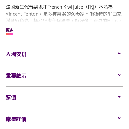
法國新生代音樂鬼才French Kiwi Juice（FKJ）本名為
Vincent Fenton，是多種樂器的演奏家。他獨特的編曲充
滿藝術色彩，極易配搭任何場景，就好像：香港的House
music派對、穿越澳洲內陸的公路旅行、午夜後獨自漫步
更多
在月光下的歐洲街道。這些浪漫畫面都收錄在他2017年的
首張同名專輯中，把專輯輕輕一按播放，就能在淘氣的電
音、優美的藍調和流行音樂之間切換感覺。
入場安排
FKJ現時在世界各地有極高曝光率，到處令人留下深刻印
企位觀眾
象。所有收錄在FKJ首張專輯的歌曲，在Spotify上都有過
重要啟示
百萬次串流播放量。他的演出無論在亞洲、歐洲、澳洲、
場館鼓勵觀眾盡量避免攜帶手提袋/背包入場。
紐西蘭或美國，同樣都是一票難求，全因為他每個演出都
所有觀眾進場前，須進行隨身行李檢查的安檢程序。
是獨一無二的。他以現場即興表演的方式為觀眾帶來新鮮
表演場內不准進行未獲授權的攝影、錄影及錄音。觀
感，一人彈奏著結他、電子琴及色士風，再配以人聲交替
票價
眾進入場館前，須接受手提袋/背包檢查。38 X 30 X 20
所有企位觀眾須佩戴保安檢測手帶，以助場館監察 人
著，絕對能滿足不同規模的演出。
厘米（15 X 12 X 8吋）以上物品、所有專業相機、攝
流及應對緊急情況（如適用）。
全企位
：
錄及錄音器材及矮凳/可折疊式座椅均禁止帶進表演場
FKJ的音樂之旅從十多歲開始啟航，由在臥室裡開始創作歌
$999
購票詳情
內。不准攜帶長傘進入演唱會企位區。如有上述限制
如需再次入場，請於離開展館前在出口向工作人員展
曲，到後來更在法國成為電影配樂工程師，期間一直創作
物品，請寄存於行李寄存服務櫃位或地下的自助儲物
示及掃描當天活動門票。觀眾亦必須向工作人員展示