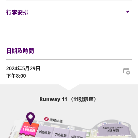
無間。FKJ精通於無數的樂器，各種演奏技巧都是自學而
箱。
門票於
2024年3月13日（星期三）下午3時
在
Cityline
發
及掃描當天活動門票才可再次入場。亞洲國際博覽館
成。後來，他終於在法國廠牌Roche Musique找到了歸屬
售。
行李安排
有權增刪及更換該權利。
活動門票必須從官方票務銷售點購買。任何損毀、污
感，加盟成為了旗下藝人。
網址：
www.cityline.com
損、經過塗改、殘缺不全或複印之門票，一概將不受
企位區域之觀眾須依照列印於門票上及確認電郵內的
行李安排及寄存
理。
序號依次序進場，而有關序號由系統於每個交易完成
後自動編配。
所有門票均不設退款或作任何轉讓。每票只限一人，
日期及時間
並須按照主辦機構設定的觀眾年齡限制。任何情況
［詳細資料：
下，遺失的企位或不設劃位門票均不獲補發。
企位等候區將於演唱會開場前4小時開放（實際時間根據
2024年5月29日
基於安全理由，場館範圍內不准攜帶「自拍桿」及
現場情況而定），持企位門票的觀眾須在等候區內之指定
下午8:00
「三腳架」。
票區，依其門票上之序號順序排隊。
演唱會開場前1.5小時（實際時間根據現場情況而定），企
企位觀眾年齡限制：只限12歲或以上及身高140cm或
位等候區之觀眾可開始順序進入演唱場館。
Runway 11 （11號展館）
以上。
當企位等候區之觀眾開始進場，其後到達之觀眾的門票序
號將會作廢。此等觀眾並須待所有企位等候區的觀眾進場
亞洲國際博覽館範圍內嚴禁吸煙。
後方可進場。
以上措施可能按現場實際情況而有所變更，亞洲國際博覽
不准攜帶外來食品及飲品進入亞洲國際博覽館。
館管理有限公司保留修改入場安排的權利而不作另行通