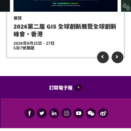
嚴禁炒賣門票。門票如已被使用或轉售、分享予他人
協助入座，請在節目前致電亞洲國際博覽館（+852-
或作其他商業用途，亞洲國際博覽館管理有限公司及
3606 8888）以便預先安排。亦請輪椅人士提早到達演
主辦機構將保留取消該門票之決定權。
出場地，以便場館職員安排順利入座。
展覽
2026第二届 GIS 全球創新展暨全球創新
遲到者或被安排於適當時候方可進場，惟不能保證遲
峰會・香港
到者之進場權利。
2026年8月25日 - 27日
5及7號展館
除獲亞洲國際博覽館管理有限公司所發出之書面同意
的導盲犬外，所有人士均不得攜帶任何動物進入場
館。
持票人士使用門票時將被視為同意遵守及接受亞洲國
際博覽館、主辦機構及其官方票務之可適用條款及細
訂閱電子報
則。各項條款及細則將不時修改而不作另行通知。
亞洲國際博覽館管理有限公司作為場地提供者不能保
證參加者的視野在活動中完全不受任何阻礙。
如有任何爭議，亞洲國際博覽館管理有限公司及主辦
機構保留最終決定權。