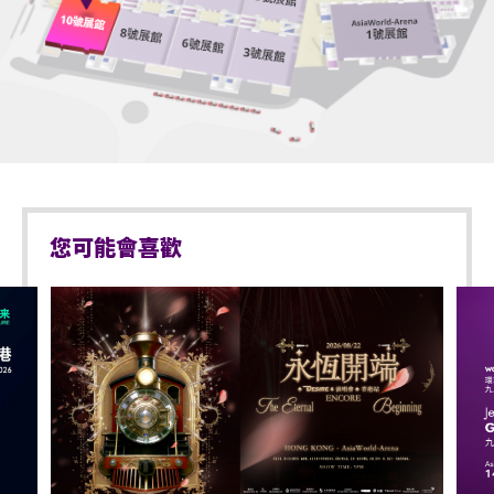
器等物品進入表演場內。
以上措施可能按現場實際情況而有所變更，亞洲國際博覽
館管理有限公司保留修改入場安排的權利而不作另行通
於亞洲國際博覽館範圍內嚴禁攜帶及使用違禁藥物。
知。
］
於亞洲國際博覽館範圍內嚴禁售賣或派發未獲授權的
於亞博館範圍內使用輪椅及電動輪椅時，須符合以下規
商品或其他物品。
定：
不准站於座椅上。
輪椅座位門票只適用於須依賴輪椅移動的人士及其看
不准於樓梯及公眾走廊停留。
顧人使用（如適用）。每位輪椅人士在購買輪椅座位
您可能會喜歡
門票時，可同時購買一張看顧人門票。入場時如亞博
嚴禁攜帶及發放煙花、煙火、或使用激光儀器。
館管理有限公司工作人員要求查證，持有輪椅座位門
票的人士必須出示行動不便的證明*。任何非輪椅使用
不准攜帶及使用任何遙控飛行設備或玩具（如：模型
者或非陪同輪椅使用者的任何人士持輪椅座位門票或
直升機、無人駕駛飛機）。
看顧人門票入場，亞洲國際博覽館管理有限公司有權
演出可能會有強光、閃光或煙霧效果，如觀眾感到不
拒絕該人士及其同行者入場，並且不會安排退款。如
適或需要協助，請盡快通知現場醫療或保安人員。
有任何爭議，亞洲國際博覽館管理有限公司及主辦機
構保留最終決定權。
嚴禁炒賣門票。門票如已被使用或轉售、分享予他人
*行動不便的證明指「殘疾人士登記證」（肢體傷殘類
或作其他商業用途，亞洲國際博覽館管理有限公司及