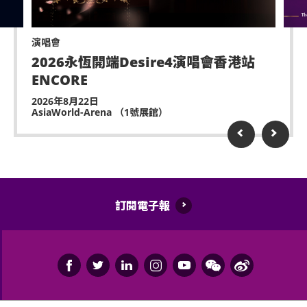
別）或其他有效的醫生證明文件以顯示行動不便。
主辦機構將保留取消該門票之決定權。
遲到者或被安排於適當時候方可進場，惟不能保證遲
若持票人士所持門票之相應座位未能符合持票人士對
演唱會
到者之進場權利。
個別座位需求或進出需求，亞洲國際博覽館管理有限
2026永恆開端Desire4演唱會香港站
公司及活動主辦機構有權拒絕持票人進入場地並且不
ENCORE
除獲亞洲國際博覽館管理有限公司所發出之書面同意
會作出任何退款。
的導盲犬外，所有人士均不得攜帶任何動物進入場
2026年8月22日
AsiaWorld-Arena （1號展館）
館。
持票的輪椅人士若需要場館職員協助入座，請在節目
前致電亞洲國際博覽館（+852-3606 8000）以便預先
持票人士使用門票時將被視為同意遵守及接受亞洲國
安排。亦請輪椅人士提早到達演出場地，以便場館職
際博覽館、主辦機構及其官方票務之可適用條款及細
員安排順利入座。
則。各項條款及細則將不時修改而不作另行通知。
亞洲國際博覽館管理有限公司作為場地提供者不能保
訂閱電子報
證參加者的視野在活動中完全不受任何阻礙。
如有任何爭議，亞洲國際博覽館管理有限公司及主辦
機構保留最終決定權。
如中、英文版本啟示有任何牴觸或不相符之處，應以