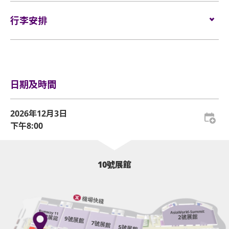
門票於
2026年7月9日（星期四) 下午3時
在
Cityline
發售。
活動門票必須從官方票務銷售點購買。任何損毀、污
網址：
行李安排
www.cityline.com
如需再次進場，請向保安人員出示入場證明、當天演
損、經過塗改、殘缺不全或複印之門票，一概將不受
唱會門票正本和手帶，以茲識別。觀眾必須同時持有
理。
所提及的證明方可再次入場。亞洲國際博覽館有權增
行李安排及寄存
刪及更換該權利。
所有門票均不設退款或作任何轉讓。每票只限一人，
並須按照主辦機構設定的觀眾年齡限制。任何情況
企位區域之觀眾須依照列印於門票上及確認電郵內的
日期及時間
下，遺失的企位或不設劃位門票均不獲補發。
序號依次序進場，而有關序號由系統於每個交易完成
後自動編配。
基於安全理由，場館範圍內不准攜帶「自拍桿」。
2026年12月3日
［
詳細資料
：
下午8:00
企位觀眾年齡限制：只限12歲或以上及身高140cm或
企位等候區將於演唱會開場前4小時開放（實際時間根據
以上。
現場情況而定），持企位門票的觀眾須在等候區內之指定
票區，依其門票上之序號順序排隊。
亞洲國際博覽館範圍內嚴禁吸煙。
10號展館
演唱會開場前2小時（實際時間根據現場情況而定），企
位等候區之觀眾可開始順序進入演唱場館。
不准攜帶外來食品及飲品進入亞洲國際博覽館。
當企位等候區之觀眾開始進場，其後到達之觀眾的門票序
嚴禁攜帶玻璃樽、任何比空氣輕的充氣物體，不論其
號將會作廢。此等觀眾並須待所有企位等候區的觀眾進場
物料（如：氣球）、任何危險品、武器、噴霧類或利
後方可進場。