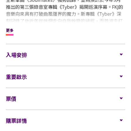
全新單曲〈Soulmates〉強勢回歸，並為預計於今年9月
推出的第三張錄音室專輯《Tyber》揭開巡演序幕。FKJ的
音樂向來具有打破曲風疆界的魔力。新專輯《Tyber》深
刻記錄了他近年從迷惘走向自我蛻變的過程，而首波主打
單曲〈Soulmates〉則以溫暖、流暢且節奏感十足的旋
更多
律，娓娓道出他多年來的心路歷程。這次香港站，FKJ將再
次展現其標誌性的音樂才華，帶領樂迷遊走於 Jazz、
Funk、R&B 與迷幻電子交織的流動宇宙！
入場安排
企位觀眾
重要啟示
場館鼓勵觀眾盡量避免攜帶手提袋/背包入場。沒有手
提袋/背包的觀眾，可經特快通道進入場館（如適
用）。
表演場內不准進行未獲授權的攝影、錄影及錄音。觀
票價
眾進入場館前，須接受手提袋/背包檢查。38 X 30 X 20
所有觀眾進場前，須進行金屬探測器的安檢程序（如
厘米（15 X 12 X 8吋）以上物品、所有專業相機、攝
適用）。
全企位:
$999/ $799
錄及錄音器材及矮凳/可折疊式座椅均禁止帶進表演場
購票詳情
內。不准攜帶長傘進入演唱會。如有上述限制物品，
所有企位觀眾須佩戴保安檢測手帶，以助場館監察人
請寄存於行李寄存服務櫃位或地下的自助儲物箱。
流及應對緊急情況（如適用）。