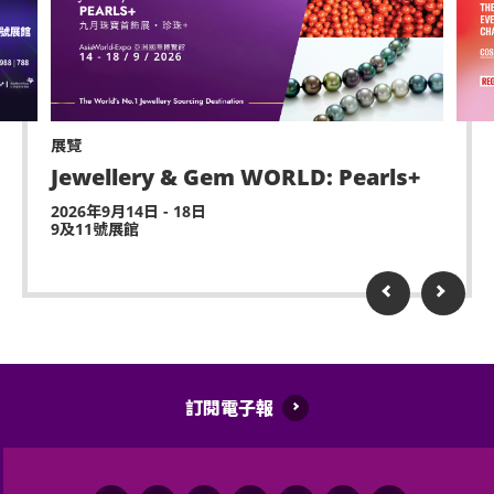
演出可能會有強光、閃光或煙霧效果，如觀眾感到不
適或需要協助，請盡快通知現場醫療或保安人員。
嚴禁炒賣門票。門票如已被使用或轉售、分享予他人
或作其他商業用途，亞洲國際博覽館管理有限公司及
展覽
主辦機構將保留取消該門票之決定權。
Jewellery & Gem WORLD: Pearls+
遲到者或被安排於適當時候方可進場，惟不能保證遲
2026年9月14日 - 18日
到者之進場權利
9及11號展館
除獲亞洲國際博覽館管理有限公司所發出之書面同意
的導盲犬外，所有人士均不得攜帶任何動物進入場
館。
持票人士使用門票時將被視為同意遵守及接受亞洲國
際博覽館、主辦機構及其官方票務之可適用條款及細
訂閱電子報
則。各項條款及細則將不時修改而不作另行通知。
如有任何爭議，亞洲國際博覽館管理有限公司及主辦