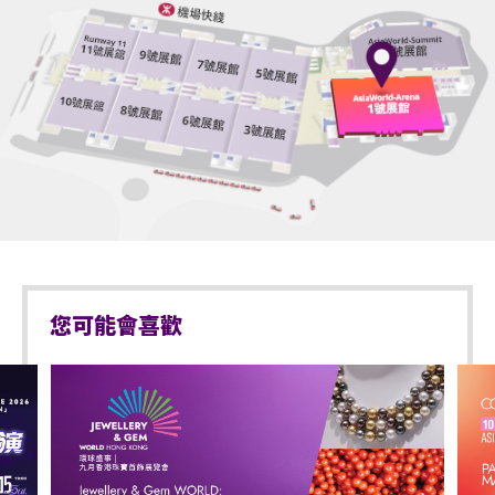
座位觀眾年齡限制: 只限3歲或以上。
亞洲國際博覽館範圍內嚴禁吸煙。
不准攜帶外來食品及飲品進入亞洲國際博覽館。
嚴禁攜帶玻璃樽、任何比空氣輕的充氣物體，不論其
物料(如：氣球)、任何危險品、武器、噴霧類或利器等
物品進入表演場內。
於亞洲國際博覽館範圍內嚴禁攜帶及使用違禁藥物。
於亞洲國際博覽館範圍內嚴禁售賣或派發未獲授權的
商品或其他物品。
您可能會喜歡
不准站於座椅上。
嚴禁攜帶及發放煙花、煙火、或使用激光儀器。
不准攜帶及使用任何遙控飛行設備或玩具(如：模型直
升機、無人駕駛飛機)。