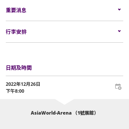
門票於2022年10月20日上午10時在Cityline網址
用)。
www.cityline.com
重要消息
，電話訂票熱線（852）2111-5333
如需再次進場，請向保安人員出示入場證明和當天演
(10am-8pm)。
唱會門票正本，以茲識別。觀眾必須同時持有所提及
表演場內不准進行未獲授權的攝影、錄影及錄音。觀
的證明方可再次入場。亞洲國際博覽館有權增刪及更
行李安排
眾進入場館前，須接受手提袋/背包檢查。38 X 30 X 20
換該權利。
厘米 (15 X 12 X 8吋) 以上手提袋/背包、所有專業相
行李安排及寄存
機、攝錄及錄音器材及矮凳/可折疊式座椅均禁止帶進
以上措施可能按現場實際情況而有所變更，亞洲國際博覽
表演場內。如有上述限制物品，請寄存於禮賓服務處
或地下的自助儲物箱。
館管理有限公司保留修改入場安排的權利而不作另行通
日期及時間
知。
活動門票必須從官方票務銷售點購買。任何損毀、污
損、經過塗改、殘缺不全或複印之門票，一概將不受
2022年12月26日
理。
下午8:00
所有門票均不設退款或作任何轉讓。每票只限一人，
並須按照主辦機構設定的觀眾年齡限制。
AsiaWorld-Arena （1號展館）
基於安全理由，場館範圍內不准攜帶「自拍桿」。