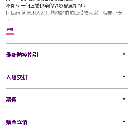
不如來一個溫馨快樂的以歌會友相聚，
阿Lam 答應用大家耳熟能詳的歌曲帶給大家一個開心晚
上。
更多
這是阿Lam第一次於亞洲國際博覽館開唱，
大家聖誕節見啦! 過一個開心聖誕!!
最新防疫指引
詳情請
按此
入場安排
座位觀眾
​票價
場館鼓勵觀眾盡量避免攜帶手提袋/背包入場。沒有手
座位: $880 / $680 / $480 / $380
提袋/背包的觀眾，可經特快通道進入場館。
無障礙通道座位: $680
購票詳情
所有觀眾進場前，須進行金屬探測器的安檢程序 (如適