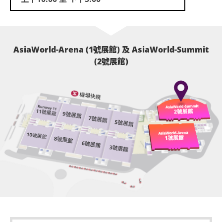
AsiaWorld-Arena (1號展館) 及 AsiaWorld-Summit
(2號展館)