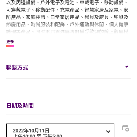
以及周邊設備、戶外電子及電池、車載電子、移動設備、
可穿戴電子、移動配件、充電產品、智慧家居及家電、安
防產品、家庭裝飾、日常家居用品、餐具及廚具、聖誕及
節慶用品、時尚服裝和配飾、戶外運動與休閒、個人健康
護理等產品。同时本屆香港展將對備受歡迎的線上觀展模
式——「雲逛展」進行全面服務升級，全新升級後的「雲
更多
逛展」結合線下實體展覽會，將更有效地促進買賣雙方溝
通與合作，創造可靠商機。
聯繫方式
電郵:
service@globalsources.com
電話:
(852) 8121 2000
活動網
https://www.globalsources.com/STM/ts/?
站:
source=GSOLHP
日期及時間
2022年10月11日
上午10:00 至 下午5:00