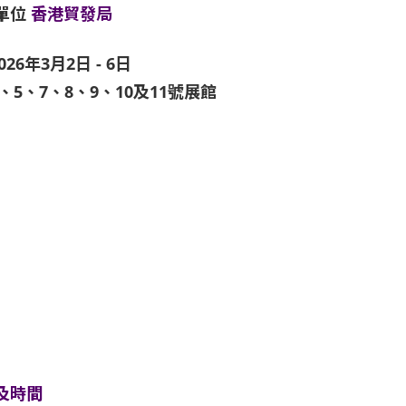
單位
香港貿發局
026年3月2日 - 6日
1、5、7、8、9、10及11號展館
及時間