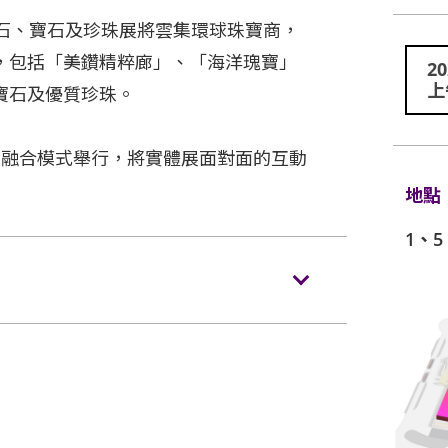
鑽石、寶石及珍珠展將雲集環球珠寶商，
，包括「美鑽精粹廊」、「海洋瑰寶」
2
上
寶石及優質珍珠。
上線下融合模式舉行，將實體展面對面的互動
地點
1、5