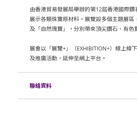
由香港貿易發展局舉辦的第12屆香港國際
展示各類珠寶原材料。展覽設多個主題展區
及「自然瑰寶」，分別帶來頂尖鑽石、有色
展會以「展覽+」（EXHIBITION+）線
及推廣活動，延伸至網上平台。
聯絡資料
電話:
(852) 1830 668
電郵:
exhibitions@hktdc.org
網站:
www.hktdc.com/hkdgp/tc