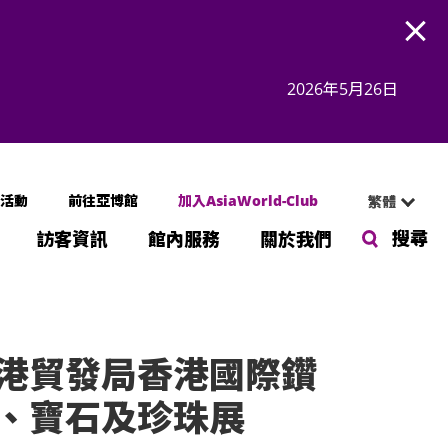
Open
2026年5月26日
活動
前往亞博館
加入AsiaWorld-Club
繁體
搜尋
訪客資訊
館內服務
關於我們
港貿發局香港國際鑽
、寶石及珍珠展