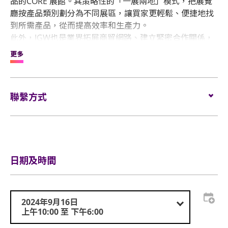
品的CORE 展館。其策略性的「一展兩地」模式，把展覽
廳按產品類別劃分為不同展區，讓買家更輕鬆、便捷地找
到所需產品，從而提高效率和生產力。
此外，JGW也是業界拓展商貿網路、建立緊密合作關係，
並獲取寶貴的專業知識和專家見解的重要平台。
更多
今年的新亮點包括：「珠光寶旅」特展，讓與會人士親身
體驗一顆珍珠從母貝到瑰寶的成長傳奇；來自中國內地的
主要金飾製造商，將在首度亮相的黃金首飾館，展示一系
聯繫方式
列糅合創新技術、非凡工藝和新穎設計的產品；還有
「2024年JWA可持續發展大獎」頒獎典禮，以及由得獎和
Tel
852-37094992
入圍企業主講的可持續發展領袖論壇系列。
visitjgf-
Email
hk@informa.com
日期及時間
2024年9月16日
上午10:00 至 下午6:00