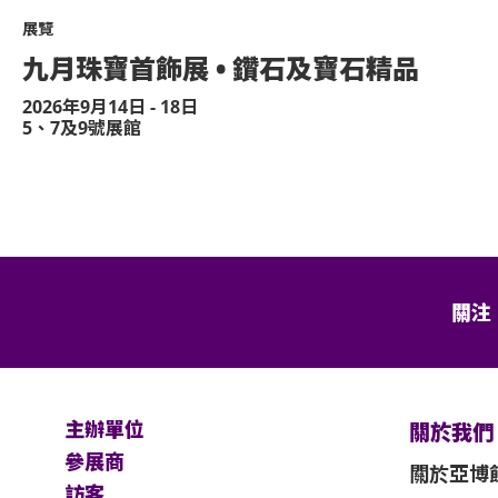
展覽
合以下規定：
九月珠寶首飾展 • 鑽石及寶石精品
士及其看顧人使用。每位輪椅人士在購
2026年9月14日 - 18日
門票。入場時如亞博館管理有限公司工
5、7及9號展館
必須出示行動不便的證明*。任何非輪椅
椅座位門票或看顧人門票入場，亞洲國
同行者入場，並且不會安排退款。如有
主辦機構保留最終決定權。
關注
肢體傷殘類別）或其他有效的醫生證明文
主辦單位
關於我們
主辦單位 Katch
參展商
人士若需要場館職員協助入座，請在節目前致電亞洲
關於亞博
預先安排。亦請輪椅人士提早到達演出場地，以便場
訪客