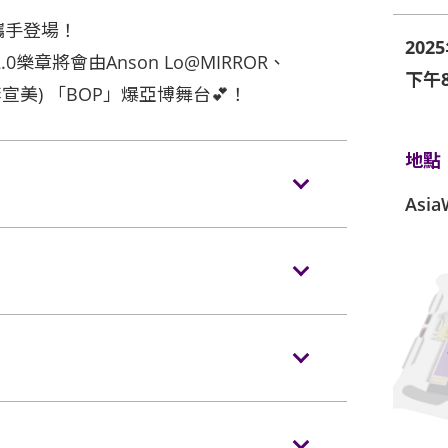
將攜手登場！
202
2.0樂章將會由Anson Lo@MIRROR、
下午8
 (李宣美) 「BOP」爆亞博舞台💕！
地點
Asi
違必究。
，場內不准飲食，不准吸煙。
影及錄音，違者有機會被主辦單位及在場工
追究權利。
在
KKTIX
發售。
物件（尺寸不得超過38×30×20 厘米 或