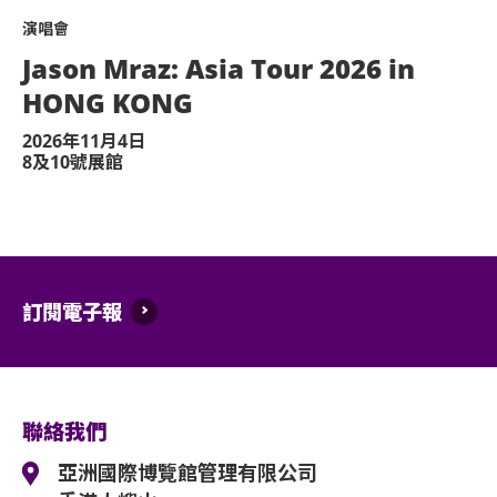
演唱會
於亞博館範圍內使用輪椅及電動輪椅時，須符
Jason Mraz: Asia Tour 2026 in
輪椅座位門票只適用於須依賴輪椅移動的人
HONG KONG
買輪椅座位門票時，可同時購買一張看顧人
2026年11月4日
作人員要求查證，持有輪椅座位門票的人士
8及10號展館
使用者或非陪同輪椅使用者的任何人士持輪
際博覽館管理有限公司有權拒絕該人士及其
任何爭議，亞洲國際博覽館管理有限公司及
訂閱電子報
*行動不便的證明指「殘疾人士登記證」（
件以顯示行動不便。
聯絡我們
如欲購買輪椅座位及看顧人門票，請透過電郵聯絡
(info@katch.com.hk)。持票的輪椅
亞洲國際博覽館管理有限公司
國際博覽館（+852-3606 8000）以便