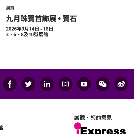
展覽
九月珠寶首飾展 • 寶石
2026年9月14日 - 18日
3、6、8及10號展館
誠聽．您的意見
館