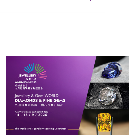
器及易燃物品等）進入場館。
如有任何私人物品物件遺失及損壞，主辦單
欣賞節目的物件進場，大會保留沒收該物件
員有權勸喻該人士即時離場。
段及修改節目內容、編排、次序及流程之權
改期，詳情請留意主辦單位官方公布。
改，請依照在場工作人員指示，恕不作另行