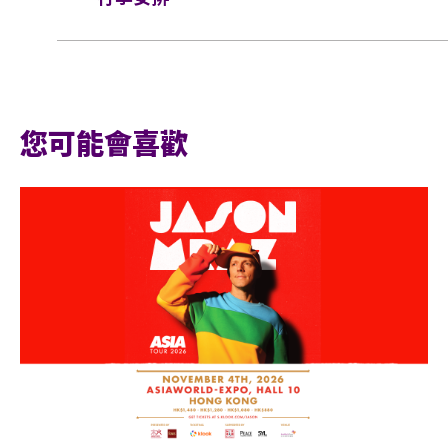
網址：
https://kktix.com
15×12×8吋）、煙花、危險品（包括金屬利
不准攜帶長遮進入演唱會。
行李安排及寄存
表演項目進行期間，請確保自身及財物安全，
位概不負責。
您可能會喜歡
所有人士不得攜帶任何影響或妨礙他人視線及
至活動完結的權利。
任何人士若違反大會規則或騷擾他人，工作人
主辦機構保留增生或更改演出者名單、演出時
利，而不作個別通知。
如因惡劣天氣關係或其他原因音樂會須取消或
如有任何爭議，主辦單位保留最終決定權。
因應場館人流管制措施，進場入口安排或有更
通知。