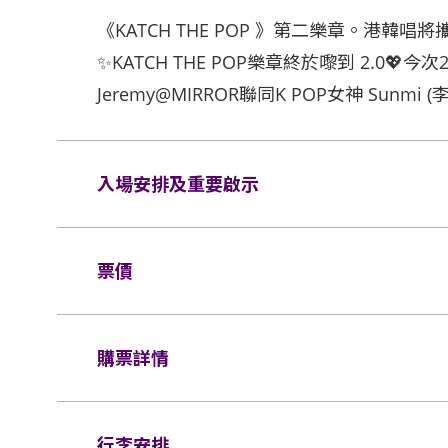
《KATCH THE POP 》第二樂章。港韓唱
✨KATCH THE POP樂章終於嚟到 2.0💖今次
Jeremy@MIRROR聯同K POP女神 Sunmi
入場安排及重要啟示
一人一票，只適合6歲或以上之人士。
票價
門票不得翻印及不得以任何形式轉讓他人，如
不准攜帶外來食物及飲品進入亞洲國際博覽館
座位：
$1080/ $780
購票詳情
輪椅/看顧人位置：
$1080
除特許人員以外，嚴禁在場館內進行攝影、錄
作人員要求即時離場，主辦單位亦將保留一切
門票於
2025年1月28日（星期二）上午11時
不得攜帶玻璃樽、鋁罐、氫氣球、雷射光筆、龐大
行李安排