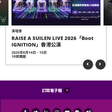
嚴禁炒賣門票。門票如已被使用或轉售、分享予他人
或作其他商業用途，亞洲國際博覽館管理有限公司及
主辦機構將保留取消該門票之決定權。
遲到者或被安排於適當時候方可進場，惟不能保證遲
到者之進場權利。
演唱會
RAISE A SUILEN LIVE 2026「Boot
除獲亞洲國際博覽館管理有限公司所發出之書面同意
IGNITION」香港公演
的導盲犬外，所有人士均不得攜帶任何動物進入場
館。
2026年8月14日 - 15日
10號展館
持票人士使用門票時將被視為同意遵守及接受亞洲國
際博覽館、主辦機構及其官方票務之可適用條款及細
則。各項條款及細則將不時修改而不作另行通知。
亞洲國際博覽館管理有限公司作為場地提供者不能保
證參加者的視野在活動中完全不受任何阻礙。
訂閱電子報
如有任何爭議，亞洲國際博覽館管理有限公司及主辦
機構保留最終決定權。