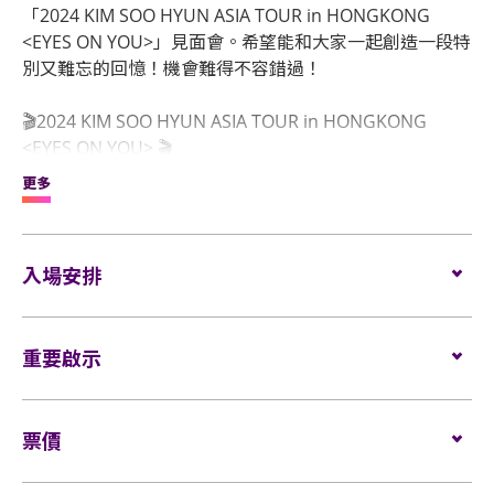
「2024 KIM SOO HYUN ASIA TOUR in HONGKONG
<EYES ON YOU>」見面會。希望能和大家一起創造一段特
別又難忘的回憶！機會難得不容錯過！
🎬2024 KIM SOO HYUN ASIA TOUR in HONGKONG
<EYES ON YOU> 🎬
❣️日期：2024年8月10日（星期六）
更多
❣️地點：ASIAWORLD-EXPO, HALL 10
❣️門票：HK$ 1,680 / 1,380 / $1,080 / $880（全場座位）
❣️公開發售：2024年6月18日（星期二） - 上午10時
入場安排
❣️售票系統：快達票
www.hkticketing.com
/ 購票熱線：
31 288 288
❣️粉絲福利：團體合照（20:1） / VIP紀念卡及掛繩 / 限定
座位觀眾
重要啟示
名信片 / 親筆簽名海報 / 官方海報
❣️主辦單位：D-SHOW ENT. LTD.
場館鼓勵觀眾盡量避免攜帶手提袋/背包入場。沒有手
❣️協辦單位：JHARMONY
表演場內不准進行未獲授權的攝影、錄影及錄音。觀
提袋/背包的觀眾，可經特快通道進入場館（如適
❣️經紀公司：GOLDMEDALIST
票價
眾進入場館前，須接受手提袋/背包檢查。38 X 30 X 20
用）。
厘米（15 X 12 X 8吋）以上物品、所有專業相機、攝
🔹全場觀眾皆可獲得「官方海報1張」，「其他粉絲福