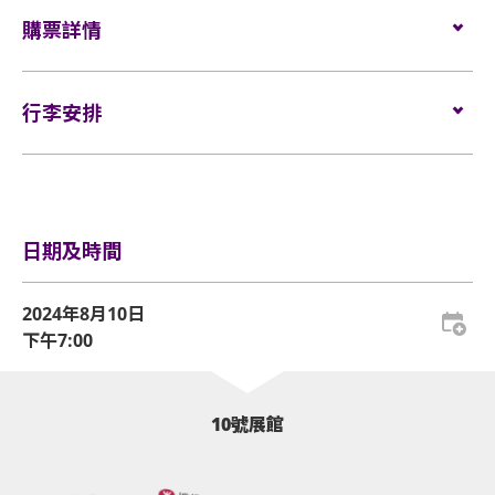
錄及錄音器材及矮凳/可折疊式座椅均禁止帶進表演場
座位：
VIP $1680/ $1380/ $1080/ $880
利」請參見公告。
所有觀眾進場前，須進行金屬探測器的安檢程序（如
購票詳情
內。不准攜帶長傘進入演唱會。如有上述限制物品，
輪椅/看顧人位置：
$1380
🔹購買HK$1,680門票的觀眾可獲得「VIP紀念卡及掛
適用）。
請寄存於行李寄存服務櫃位或地下的自助儲物箱。
繩」。
門票於
2024年6月18日（星期二）上午10時
在
HK
如需再次進場，請向保安人員出示入場證明和當天演
活動門票必須從官方票務銷售點購買。任何損毀、污
🔹購買HK$1,680及HK$1,380門票的觀眾可獲得「限定名
行李安排
Ticketing​
發售。
唱會門票正本，以茲識別。觀眾必須同時持有所提及
損、經過塗改、殘缺不全或複印之門票，一概將不受
信片」。
的證明方可再次入場。亞洲國際博覽館有權增刪及更
網址：
www.hkticketing.com
理。
🔹每票只能獲得最多一項「其他粉絲福利」。
行李安排及寄存
換該權利。
🔹粉絲福利資格將截至2024年8月2日 23:59:59前的成功購
電話訂票熱線：
(852) 3128-8288 (10am-6pm)
所有門票均不設退款或作任何轉讓。每票只限一人，
票者，結果將於2024年8月5日 15:00 通過「德碩文化香港
於亞博館範圍內使用輪椅及電動輪椅時，須符合以下規
並須按照主辦機構設定的觀眾年齡限制。任何情況
站 / d.showhongkong 」 Facebook及Instagram公佈。
定：
日期及時間
下，遺失的企位或不設劃位門票均不獲補發。
🔹更多有關福利活動流程將在稍後公佈。
🔹主辦方保留隨時更改此條款和條件的權利，恕不另行通
基於安全理由，場館範圍內不准攜帶「自拍桿」。
輪椅座位門票只適用於須依賴輪椅移動的人士及其看
2024年8月10日
知。
顧人使用。每位輪椅人士在購買輪椅座位門票時，可
下午7:00
座位觀眾年齡限制：只限6歲或以上。
同時購買一張看顧人門票。入場時如亞博館管理有限
公司工作人員要求查證，持有輪椅座位門票的人士必
亞洲國際博覽館範圍內嚴禁吸煙。
須出示行動不便的證明*。任何非輪椅使用者或非陪同
10號展館
輪椅使用者的任何人士持輪椅座位門票或看顧人門票
不准攜帶外來食品及飲品進入亞洲國際博覽館。
入場，亞洲國際博覽館管理有限公司有權拒絕該人士
嚴禁攜帶玻璃樽、任何比空氣輕的充氣物體，不論其
及其同行者入場，並且不會安排退款。如有任何爭