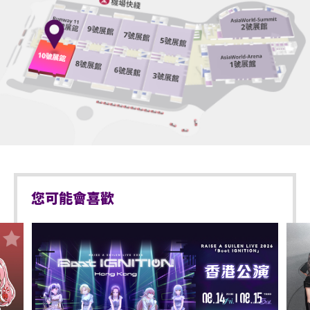
物料（如：氣球）、任何危險品、武器、噴霧類或利
議，亞洲國際博覽館管理有限公司及主辦機構保留最
器等物品進入表演場內。
終決定權。
*行動不便的證明指「殘疾人士登記證」（肢體傷殘類
於亞洲國際博覽館範圍內嚴禁攜帶及使用違禁藥物。
別）或其他有效的醫生證明文件以顯示行動不便。
於亞洲國際博覽館範圍內嚴禁售賣或派發未獲授權的
商品或其他物品。
持票的輪椅人士若需要場館職員協助入座，請在節目
前致電亞洲國際博覽館（+852-3606 8888）以便預先
不准站於座椅上。
安排。亦請輪椅人士提早到達演出場地，以便場館職
員安排順利入座。
不准於樓梯及公眾走廊停留。
嚴禁攜帶及發放煙花、煙火、或使用激光儀器。
您可能會喜歡
不准攜帶及使用任何遙控飛行設備或玩具（如：模型
直升機、無人駕駛飛機）。
演出可能會有強光、閃光或煙霧效果，如觀眾感到不
適或需要協助，請盡快通知現場醫療或保安人員。