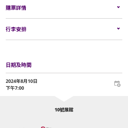
錄及錄音器材及矮凳/可折疊式座椅均禁止帶進表演場
座位：
VIP $1680/ $1380/ $1080/ $880
利」請參見公告。
所有觀眾進場前，須進行金屬探測器的安檢程序（如
購票詳情
內。不准攜帶長傘進入演唱會。如有上述限制物品，
輪椅/看顧人位置：
$1380
🔹購買HK$1,680門票的觀眾可獲得「VIP紀念卡及掛
適用）。
請寄存於行李寄存服務櫃位或地下的自助儲物箱。
繩」。
門票於
2024年6月18日（星期二）上午10時
在
HK
如需再次進場，請向保安人員出示入場證明和當天演
活動門票必須從官方票務銷售點購買。任何損毀、污
🔹購買HK$1,680及HK$1,380門票的觀眾可獲得「限定名
行李安排
Ticketing​
發售。
唱會門票正本，以茲識別。觀眾必須同時持有所提及
損、經過塗改、殘缺不全或複印之門票，一概將不受
信片」。
的證明方可再次入場。亞洲國際博覽館有權增刪及更
網址：
www.hkticketing.com
理。
🔹每票只能獲得最多一項「其他粉絲福利」。
行李安排及寄存
換該權利。
🔹粉絲福利資格將截至2024年8月2日 23:59:59前的成功購
電話訂票熱線：
(852) 3128-8288 (10am-6pm)
所有門票均不設退款或作任何轉讓。每票只限一人，
票者，結果將於2024年8月5日 15:00 通過「德碩文化香港
於亞博館範圍內使用輪椅及電動輪椅時，須符合以下規
並須按照主辦機構設定的觀眾年齡限制。任何情況
站 / d.showhongkong 」 Facebook及Instagram公佈。
定：
日期及時間
下，遺失的企位或不設劃位門票均不獲補發。
🔹更多有關福利活動流程將在稍後公佈。
🔹主辦方保留隨時更改此條款和條件的權利，恕不另行通
基於安全理由，場館範圍內不准攜帶「自拍桿」。
輪椅座位門票只適用於須依賴輪椅移動的人士及其看
2024年8月10日
知。
顧人使用。每位輪椅人士在購買輪椅座位門票時，可
下午7:00
座位觀眾年齡限制：只限6歲或以上。
同時購買一張看顧人門票。入場時如亞博館管理有限
公司工作人員要求查證，持有輪椅座位門票的人士必
亞洲國際博覽館範圍內嚴禁吸煙。
須出示行動不便的證明*。任何非輪椅使用者或非陪同
10號展館
輪椅使用者的任何人士持輪椅座位門票或看顧人門票
不准攜帶外來食品及飲品進入亞洲國際博覽館。
入場，亞洲國際博覽館管理有限公司有權拒絕該人士
嚴禁攜帶玻璃樽、任何比空氣輕的充氣物體，不論其
及其同行者入場，並且不會安排退款。如有任何爭