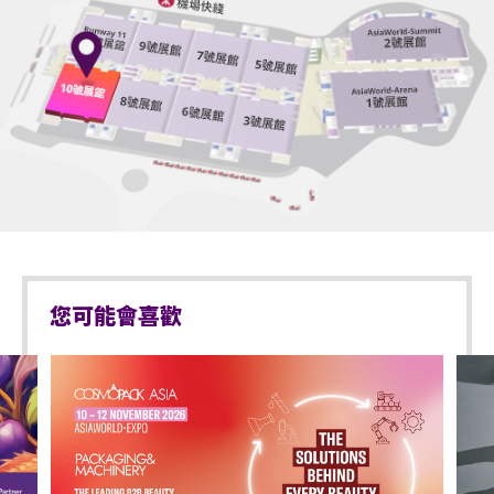
物料（如：氣球）、任何危險品、武器、噴霧類或利
議，亞洲國際博覽館管理有限公司及主辦機構保留最
器等物品進入表演場內。
終決定權。
*行動不便的證明指「殘疾人士登記證」（肢體傷殘類
於亞洲國際博覽館範圍內嚴禁攜帶及使用違禁藥物。
別）或其他有效的醫生證明文件以顯示行動不便。
於亞洲國際博覽館範圍內嚴禁售賣或派發未獲授權的
商品或其他物品。
持票的輪椅人士若需要場館職員協助入座，請在節目
前致電亞洲國際博覽館（+852-3606 8888）以便預先
不准站於座椅上。
安排。亦請輪椅人士提早到達演出場地，以便場館職
員安排順利入座。
不准於樓梯及公眾走廊停留。
嚴禁攜帶及發放煙花、煙火、或使用激光儀器。
您可能會喜歡
不准攜帶及使用任何遙控飛行設備或玩具（如：模型
直升機、無人駕駛飛機）。
演出可能會有強光、閃光或煙霧效果，如觀眾感到不
適或需要協助，請盡快通知現場醫療或保安人員。