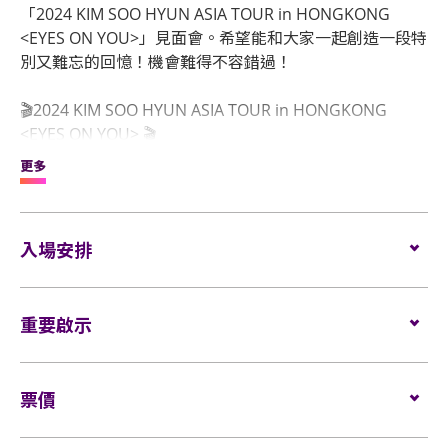
「2024 KIM SOO HYUN ASIA TOUR in HONGKONG
<EYES ON YOU>」見面會。希望能和大家一起創造一段特
別又難忘的回憶！機會難得不容錯過！
🎬2024 KIM SOO HYUN ASIA TOUR in HONGKONG
<EYES ON YOU> 🎬
❣️日期：2024年8月10日（星期六）
更多
❣️地點：ASIAWORLD-EXPO, HALL 10
❣️門票：HK$ 1,680 / 1,380 / $1,080 / $880（全場座位）
❣️公開發售：2024年6月18日（星期二） - 上午10時
入場安排
❣️售票系統：快達票
www.hkticketing.com
/ 購票熱線：
31 288 288
❣️粉絲福利：團體合照（20:1） / VIP紀念卡及掛繩 / 限定
座位觀眾
重要啟示
名信片 / 親筆簽名海報 / 官方海報
❣️主辦單位：D-SHOW ENT. LTD.
場館鼓勵觀眾盡量避免攜帶手提袋/背包入場。沒有手
❣️協辦單位：JHARMONY
表演場內不准進行未獲授權的攝影、錄影及錄音。觀
提袋/背包的觀眾，可經特快通道進入場館（如適
❣️經紀公司：GOLDMEDALIST
票價
眾進入場館前，須接受手提袋/背包檢查。38 X 30 X 20
用）。
厘米（15 X 12 X 8吋）以上物品、所有專業相機、攝
🔹全場觀眾皆可獲得「官方海報1張」，「其他粉絲福