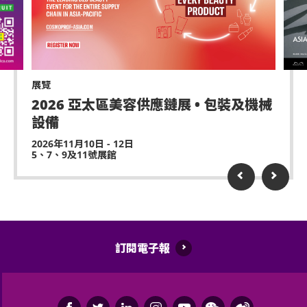
嚴禁炒賣門票。門票如已被使用或轉售、分享予他人
或作其他商業用途，亞洲國際博覽館管理有限公司及
主辦機構將保留取消該門票之決定權。
遲到者或被安排於適當時候方可進場，惟不能保證遲
到者之進場權利。
展覽
2026 亞太區美容供應鏈展 • 包裝及機械
除獲亞洲國際博覽館管理有限公司所發出之書面同意
設備
的導盲犬外，所有人士均不得攜帶任何動物進入場
館。
2026年11月10日 - 12日
5、7、9及11號展館
持票人士使用門票時將被視為同意遵守及接受亞洲國
際博覽館、主辦機構及其官方票務之可適用條款及細
則。各項條款及細則將不時修改而不作另行通知。
亞洲國際博覽館管理有限公司作為場地提供者不能保
證參加者的視野在活動中完全不受任何阻礙。
訂閱電子報
如有任何爭議，亞洲國際博覽館管理有限公司及主辦
機構保留最終決定權。