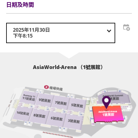
日期及時間
其入場。
本演唱會門票資料及入場確認碼（如有）一經刪除、
修改或篡改，即告失效作廢。如有任何遺失、損毀、
2025年11月30日
塗改、偽造、偷竊、欺詐或未經授權使用之情況，主
下午8:15
辦單位將不會承擔任何責任或補發門票，任何影印本
均視作無效。如有任何爭議，概以主辦單位之紀錄為
準，主辦單位具有最終決定權。
AsiaWorld-Arena （1號展館）
主辦單位若發現或懷疑有人炒賣本演唱會門票或從事
任何違法行為（包括但不限於盜用個人資料或偽造身
份證明文件），主辦單位有權取消相關人士之購票及/
或入場資格，並取消相關門票，主辦單位亦保留採取
法律行動的權利。被取消購票和/或入場資格的人士將
無法進入活動場地，同時被取消的門票亦將失效，所
有已支付的門票費用，包括手續費均不會退還。
主辦單位保留權利更改本演唱會之內容而不作退票或
換票。