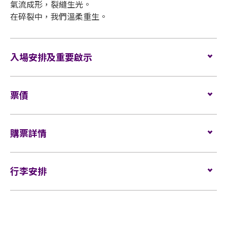
氣流成形，裂縫生光。
在碎裂中，我們溫柔重生。
入場安排及重要啟示
本演唱會之主辦單位為MakerVille Company
票價
Limited（「主辦單位」）。
觀眾必須持有效門票方可進入本演唱會場地，且限制
座位：
$1,180 / $980 / $680
每人一張門票。進場人士必須遵守本演唱會及場地之
購票詳情
特定條款限制，包括但不限於年齡限制、行為規範、
禁止攜帶物品等。如有任何違規行為，場地工作人員
門票於
2025年9月23日（星期二）中午12時
在
Klook
發
有權拒絕其入場或要求離場。
售。
行李安排
網址：
https://www.klook.com
本演唱會只限 6 歲或以上持有效身份證明文件人士入
行李安排及寄存
場，年齡未滿16歲之人士須由家長或監護人陪同入
場。場地工作人員有權查驗參加者的身份證明文件以
驗證年齡，如未能通過驗證，場地工作人員有權拒絕