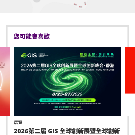
主辦單位有權隨時更改或延遲本演唱會之演出日期、
取消本演唱會、重新編配或刪減座位，而不會就此對
有關人士之任何期望落差、不便、損失或損害承擔任
何責任。如有任何爭議，主辦單位所作的決定為最
您可能會喜歡
終。
持票人士須根據本演唱會門票的行數及座位編號入
座。
持票人士須遵守香港法例、主辦單位及場地之安全指
引、場地規則、主辦單位及場地工作人員的指示。進
場人士應自行注意個人安全，避免在場內出現任何危
險或不安全行為。主辦單位有權拒絕任何未能遵守相
關規例的持票人士進場或隨時要求該等人士離開。如
有任何緊急情況，進場人士應立即向工作人員尋求協
助。
展覽
主辦單位有權決定遲到者入場的時間及方式，持票人
2026第二届 GIS 全球創新展暨全球創新
士應遵守主辦單位及/或場地工作人員之指示及安排入