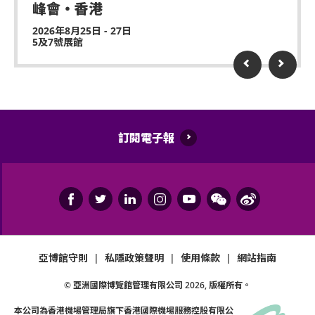
峰會・香港
場。
2026年8月25日 - 27日
本演唱會場內請勿攝影及攝錄，除特許人員外，所有
5及7號展館
人士嚴禁攜帶攝影及攝錄器材進場。
嚴禁在本演唱會場內吸煙、飲食、錄音、攝影、錄影
或直播，或攜帶玻璃瓶、食品、飲品、金屬利器、易
燃物品、鐳射指示器、升空氣球或金屬氣球等危險物
訂閱電子報
品進入本演唱會場地。
所有人士均不得攜帶任何動物（除經場地事先書面同
意的導盲犬外）進入本演唱會場地。
為避免干擾演唱會的進行，請在本演唱會進行期間關
掉鬧鐘及手提電話的響鬧裝置。
亞博館守則
|
私隱政策聲明
|
使用條款
|
網站指南
嚴禁攜帶任何影響或妨礙他人視線及欣賞本演唱會的
物件進場，包括但不限於38×30×20厘米以上手提包/背
© 亞洲國際博覽館管理有限公司
2026
, 版權所有。
包、大面積燈牌（燈牌最大體積為38x30x20 厘米）、
自拍桿、氣球、旗幟、長傘及板凳等，主辦單位保留
本公司為
香港機場管理局
旗下香港國際機場服務控股有限公