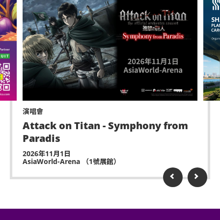
演唱會
Attack on Titan - Symphony from
Paradis
2026年11月1日
AsiaWorld-Arena （1號展館）