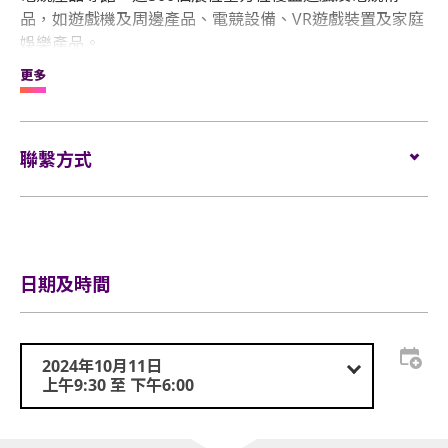
品，如遊戲機及周邊產品、電競設備、VR遊戲裝置及家庭
娛樂產品。
更多
此外，現場匯集了新品發布會、環球資源創新大獎及遊戲
主題體驗區等，由行業精英打造一場集展示、交流、體驗
於一身的電子產品盛宴。
聯繫方式
電郵:
service@globalsources.com
電話:
(852) 8121 2000
網站:
https://www.globalsources.com/trade-fair/hongkongsh
OS_HK_TopNav
日期及時間
2024年10月11日
上午9:30 至 下午6:00