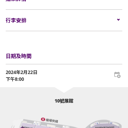
開，讓觀眾共同見證麥浚龍這場都市奇幻之旅的開端。
Block B: $699
物品，請寄存於行李寄存服務櫃位或地下的自助儲物
如需再次入場，請於離開展館前在出口向工作人員展
箱。
門票於
2024年1月23日（星期二）上午10時
在
Cityline
發
示及掃描當天活動門票。觀眾亦必須向工作人員展示
售。
行李安排
及掃描當天活動門票才可再次入場。亞洲國際博覽館
活動門票必須從官方票務銷售點購買。任何損毀、污
網址:
www.cityline.com
有權增刪及更換該權利。
損、經過塗改、殘缺不全或複印之門票，一概將不受
行李安排及寄存
理。
企位區域之觀眾須依照列印於門票上及確認電郵內的
序號依次序進場，而有關序號由系統於每個交易完成
所有門票均不設退款或作任何轉讓。每票只限一人，
後自動編配。
日期及時間
並須按照主辦機構設定的觀眾年齡限制。任何情況
[
詳細資料
:
下，遺失的企位或不設劃位門票均不獲補發。
企位等候區將於演唱會開場前4小時開放(實際時間根據現
2024年2月22日
基於安全理由，場館範圍內不准攜帶「自拍桿」及
場情況而定)，持企位門票的觀眾須在等候區內之指定票
下午8:00
「三腳架」。
區，依其門票上之序號順序排隊。
演唱會開場前1.5小時(實際時間根據現場情況而定)，企位
企位觀眾年齡限制: 只限18歲或以上及身高140cm或以
等候區之觀眾可開始順序進入演唱場館。
10號展館
上。
當企位等候區之觀眾開始進場，其後到達之觀眾的門票序
號將會作廢。此等觀眾並須待所有企位等候區的觀眾進場
亞洲國際博覽館範圍內嚴禁吸煙。
後方可進場。
以上措施可能按現場實際情況而有所變更，亞洲國際博覽
不准攜帶外來食品及飲品進入亞洲國際博覽館。