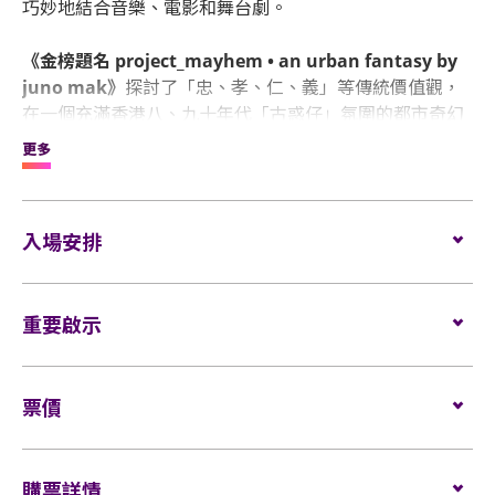
巧妙地結合音樂、電影和舞台劇。
《金榜題名 project_mayhem • an urban fantasy by
juno mak》
探討了「忠、孝、仁、義」等傳統價值觀，
在一個充滿香港八、九十年代「古惑仔」氛圍的都市奇幻
世界中展開。麥浚龍明言，他想討論的不僅僅是「江湖」
更多
的意義，而是通過這個背景來表達更深層次的思考。故事
著重於「忠孝仁義」，並質問當這些價值觀難以實現時，
是否會面臨「身不由己」的困境。觀眾將在這個架空的世
入場安排
界中探索人與人之間複雜的情感與義務。
企位觀眾
這場壯闊的音樂企劃以〈金榜題名〉一曲拉開序幕，匯聚
重要啟示
了包括廿四味、Novel Fergus、MATTFORCE、
PetPetShawn、Geniuz F the FUTURE、Mr. Scanner和
場館鼓勵觀眾盡量避免攜帶手提袋/背包入場。
王嘉儀等音樂界的代表。這不僅僅是一場演唱會，更是一
表演場內不准進行未獲授權的攝影、錄影及錄音。觀
場音樂、電影和舞台元素的綜合饗宴。這次跨世代合作的
所有觀眾進場前，須進行隨身行李檢查的安檢程序。
​票價
眾進入場館前，須接受手提袋/背包檢查。38 X 30 X 20
選擇是為了更好地呈現故事的核心。
厘米 (15 X 12 X 8吋) 以上物品、所有專業相機、攝錄
所有企位觀眾須佩戴保安檢測手帶，以助場館監察 人
全企位:
及錄音器材及矮凳/可折疊式座椅均禁止帶進表演場
流及應對緊急情況 (如適用)。
2月22日，
《金榜題名 project_mayhem》
將在舞台上展
Block A: $999
購票詳情
內。不准攜帶長傘進入演唱會企位區。如有上述限制