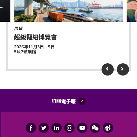
感到不適或需要協助，請盡快通知現場醫療或保安人
持票的輪椅人士若需要亞博館管理有限公司工作人員
員。
協助入座，請在節目前致電亞洲國際博覽館(+852-
3606 8888)以便預先安排。亦請輪椅人士提早到達演
不許進行人群沖浪、坐在肩膀上、猛烈碰撞、有身體
出場地，以便場館職員安排順利入座。持票的輪椅人
撞擊的舞蹈或任何有攻擊性行為。違規者會被邀請離
展覽
士若需要場館職員協助入座，請在節目前致電亞洲國
場。
超級樞紐博覽會
際博覽館(+852-3606 8888)以便預先安排。亦請輪椅
人士提早到達演出場地，以便場館職員安排順利入
2026年11月3日 - 5日
嚴禁炒賣門票。門票如已被使用或轉售、分享予他人
座。
5及7號展館
或作其他商業用途，亞洲國際博覽館管理有限公司及
主辦機構將保留取消該門票之決定權。
遲到者或被安排於適當時候方可進場，惟不能保證遲
到者之進場權利
除獲亞洲國際博覽館管理有限公司所發出之書面同意
訂閱電子報
的導盲犬外，所有人士均不得攜帶任何動物進入場
館。
持票人士使用門票時將被視為同意遵守及接受亞洲國
際博覽館、主辦機構及其官方票務之可適用條款及細