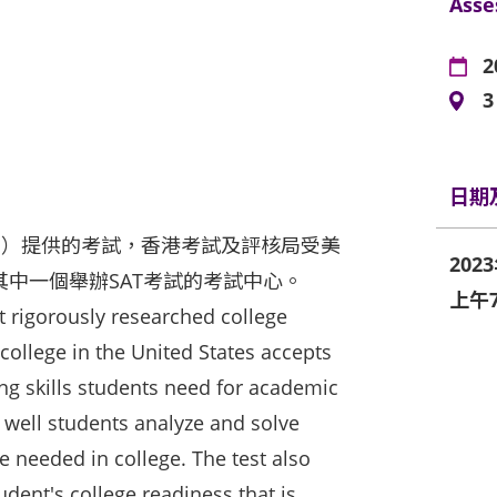
Asse
2
日期
oard）提供的考試，香港考試及評核局受美
202
其中一個舉辦SAT考試的考試中心。
上午7:
 rigorously researched college
 college in the United States accepts
ing skills students need for academic
 well students analyze and solve
re needed in college. The test also
dent's college readiness that is