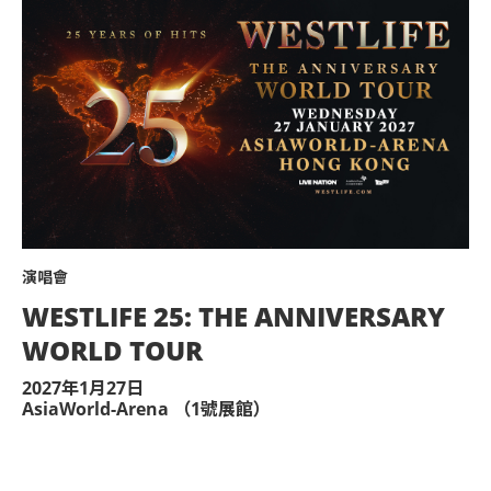
演唱會
WESTLIFE 25: THE ANNIVERSARY
WORLD TOUR
2027年1月27日
AsiaWorld-Arena （1號展館）