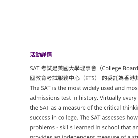
活動詳情
SAT 考試是美國大學理事會（College B
國教育考試服務中心（ETS） 的委託為香港
The SAT is the most widely used and most
admissions test in history. Virtually every
the SAT as a measure of the critical think
success in college. The SAT assesses how
problems - skills learned in school that a
provides an independent measure of a stu