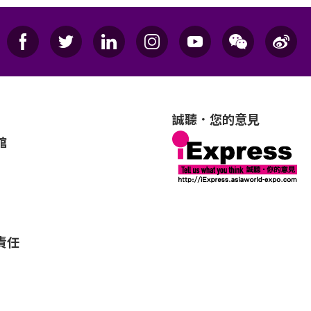
誠聽．您的意見
館
責任